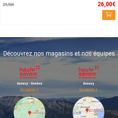
26
,
00
€
29
,
90
€
Découvrez nos magasins et nos équipes
Annecy - Genève
Annecy
En savoir +
En savoir +