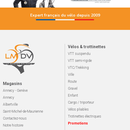
Expert français du vélo depuis 2009
Vélos & trottinettes
VTT suspendu
VTT semi-rigide
VTC/Trekking
Ville
Route
Magasins
Gravel
Annecy - Genève
Enfant
Annecy
Cargo / triporteur
Albertville
Vélos pliables
Saint-Michel-de-Maurienne
Trotinettes électriques
Contactez-nous
Promotions
Notre histoire