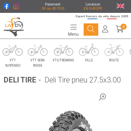
Paiement
Livraison
3X ou 4X FOIS
EN EUROPE
Expert français du vélo depuis 2009
0
Menu
Le Marché du Vélo Votre distributeurs de vélo
VTT
VTT SEMI-
VTC/TREKKING
VILLE
ROUTE
SUSPENDU
RIGIDE
DELI TIRE
-
Deli Tire pneu 27.5x3.00