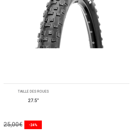
TAILLE DES ROUES
27.5"
25
,
00
€
-24%