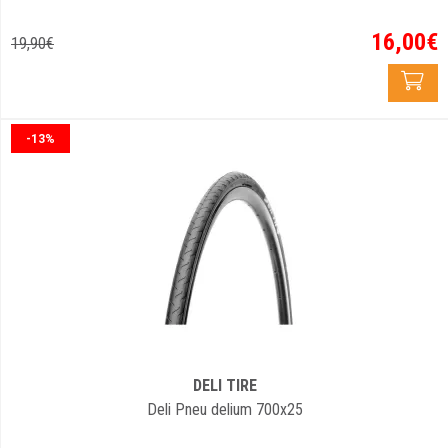
16
,
00
€
19
,
90
€
-13%
DELI TIRE
Deli Pneu delium 700x25