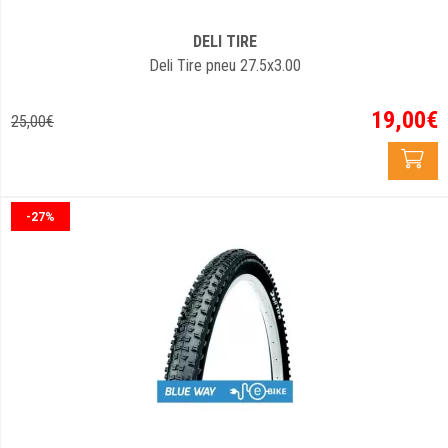
DELI TIRE
Deli Tire pneu 27.5x3.00
19
,
00
€
25
,
00
€
-27%