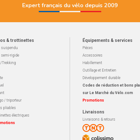
Expert français du vélo depuis 2009
os & trottinettes
Équipements & services
 suspendu
Pièces
 semi-rigide
Accessoires
/Trekking
Habillement
Outillage et Entretien
te
Développement durable
vel
Codes de réduction et bons pla
ant
sur Le Marché du Vélo.com
o / triporteur
Promotions
s pliables
Livraisons
inettes électriques
Livraisons & retours
motions