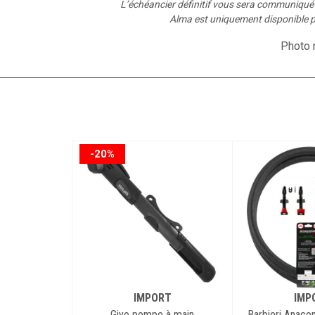
L’échéancier définitif vous sera communiqu
Alma est uniquement disponible p
Photo n
-20%
IMPORT
IMP
Giyo pompe à main
Barbieri Anaco