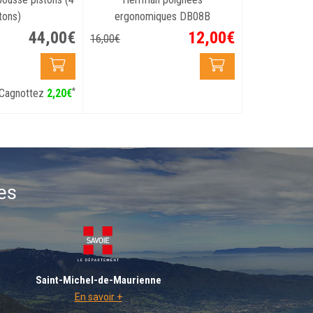
tons)
ergonomiques DB08B
44
,
00
€
12
,
00
€
16
,
00
€
*
Cagnottez
2
,
20
€
es
Saint-Michel-de-Maurienne
En savoir +