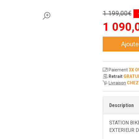
1 199
,
00
€
1 090
,
Ajoute
Paiement
3X O
Retrait
GRATU
Livraison
CHEZ
Description
STATION BIK
EXTERIEUR D