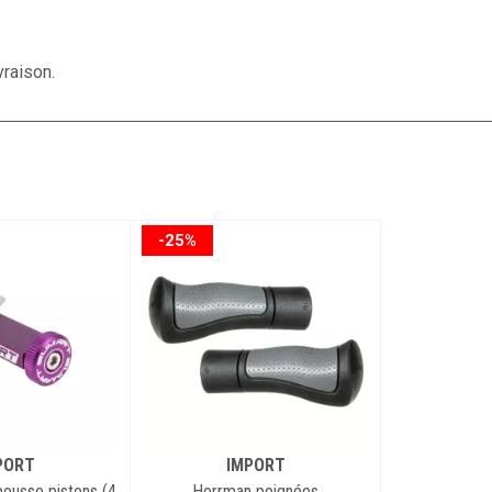
vraison.
-25%
PORT
IMPORT
pousse pistons (4
Herrman poignées