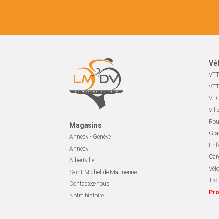
Vél
VTT
VTT
VTC
Ville
Rou
Magasins
Gra
Annecy - Genève
Enf
Annecy
Carg
Albertville
Vélo
Saint-Michel-de-Maurienne
Trot
Contactez-nous
Pro
Notre histoire