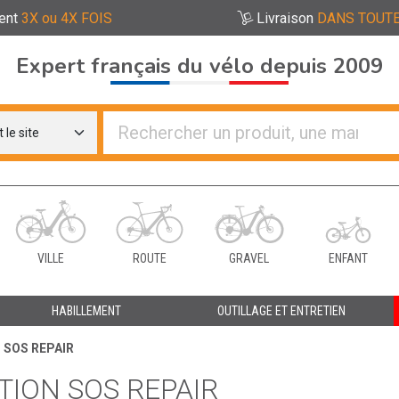
ent
3X ou 4X FOIS
Livraison
DANS TOUTE
Expert français du vélo depuis 2009
re distributeurs de vélo
VILLE
ROUTE
GRAVEL
ENFANT
HABILLEMENT
OUTILLAGE ET ENTRETIEN
N SOS REPAIR
ATION SOS REPAIR