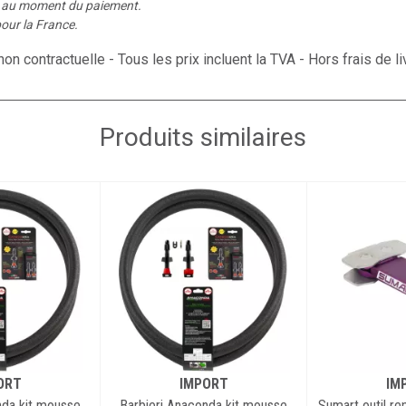
é au moment du paiement.
our la France.
on contractuelle - Tous les prix incluent la TVA - Hors frais de li
Produits similaires
ORT
IMPORT
IM
nda kit mousse
Barbieri Anaconda kit mousse
Sumart outil re