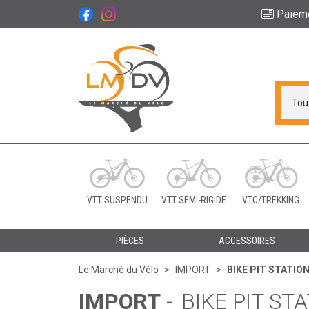
Paiem
Le Marché du Vélo Vot
VTT SUSPENDU
VTT SEMI-RIGIDE
VTC/TREKKING
PIÈCES
ACCESSOIRES
Le Marché du Vélo
IMPORT
BIKE PIT STATIO
IMPORT
-
BIKE PIT ST