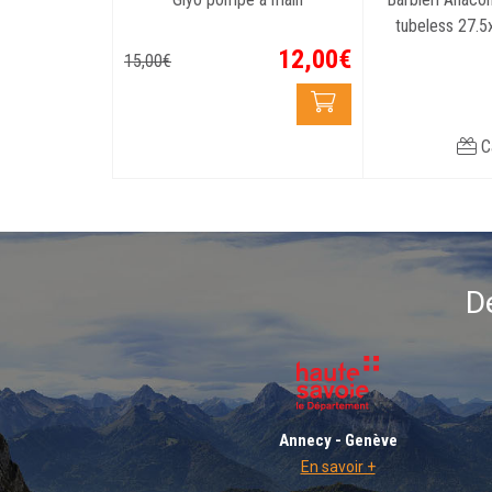
tubeless 27.5x
pai
12
,
00
€
15
,
00
€
C
D
Annecy - Genève
En savoir +