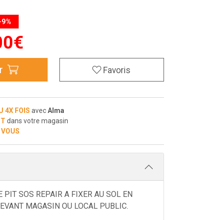
-9%
00
€
r
Favoris
U 4X FOIS
avec
Alma
IT
dans votre magasin
 VOUS
E PIT SOS REPAIR A FIXER AU SOL EN
EVANT MAGASIN OU LOCAL PUBLIC.