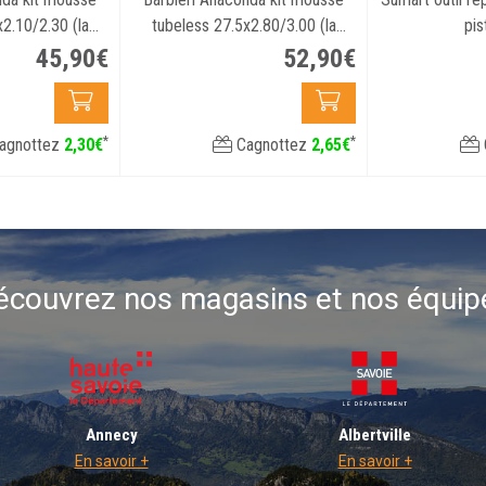
2.10/2.30 (la
tubeless 27.5x2.80/3.00 (la
pis
re)
paire)
45
,
90
€
52
,
90
€
*
*
agnottez
2
,
30
€
Cagnottez
2
,
65
€
écouvrez nos magasins et nos équip
Annecy
Albertville
En savoir +
En savoir +