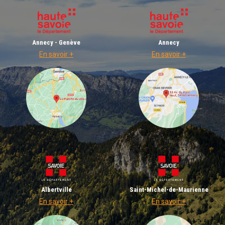
Annecy - Genève
Annecy
En savoir +
En savoir +
Albertville
Saint-Michel-de-Maurienne
En savoir +
En savoir +