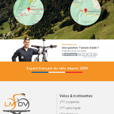
Expert français du vélo depuis 2009
Vélos & trottinettes
VTT suspendu
VTT semi-rigide