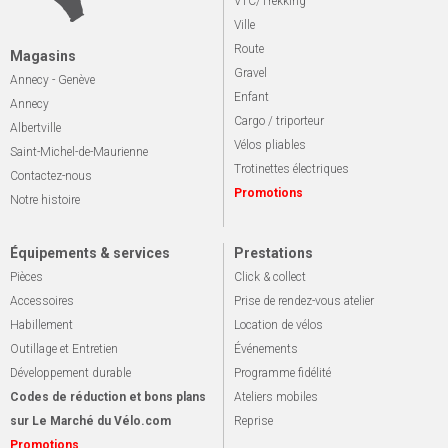
VTC/Trekking
Ville
Route
Magasins
Gravel
Annecy - Genève
Enfant
Annecy
Cargo / triporteur
Albertville
Vélos pliables
Saint-Michel-de-Maurienne
Trotinettes électriques
Contactez-nous
Promotions
Notre histoire
Équipements & services
Prestations
Pièces
Click & collect
Accessoires
Prise de rendez-vous atelier
Habillement
Location de vélos
Outillage et Entretien
Événements
Développement durable
Programme fidélité
Codes de réduction et bons plans
Ateliers mobiles
sur Le Marché du Vélo.com
Reprise
Promotions