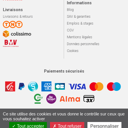
Informations
Livraisons
Blog
Livraisons & retours
SAV & garanties
Emplois & stages
CGV
Mentions légales
Données personnelles
Cookies
Paiements sécurisés
Apotekisto, sol
Ce site utilise des cookies et vous donne le contrôle sur ceux que
© 2026 Le marché du vélo
Tous droits réservés.
vous souhaitez activer
Conception & Réalisation 161.io
Tout accepter
Tout refuser
Personnaliser