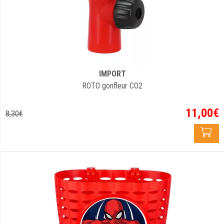
IMPORT
ROTO gonfleur CO2
11
,
00
€
8
,
30
€