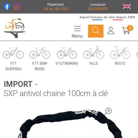
Paiement
Livraison
3X ou 4X FOIS
EN EUROPE
Expert français du vélo depuis 2009
0
Menu
Le Marché du Vélo Votre distributeurs de vélo
VTT
VTT SEMI-
VTC/TREKKING
VILLE
ROUTE
SUSPENDU
RIGIDE
IMPORT
-
SXP antivol chaine 100cm à clé