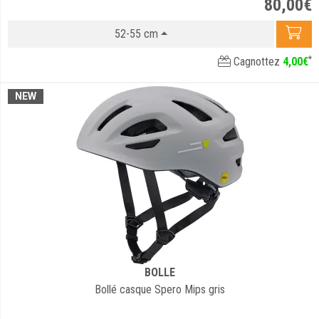
80
,
00
€
52-55 cm
*
Cagnottez
4
,
00
€
NEW
BOLLE
Bollé casque Spero Mips gris