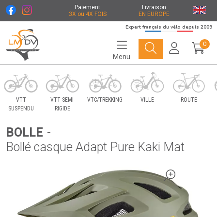
Paiement
Livraison
3X ou 4X FOIS
EN EUROPE
Expert français du vélo depuis 2009
0
Menu
Le Marché du Vélo Votre distributeurs de vélo
VTT
VTT SEMI-
VTC/TREKKING
VILLE
ROUTE
SUSPENDU
RIGIDE
BOLLE
-
Bollé casque Adapt Pure Kaki Mat