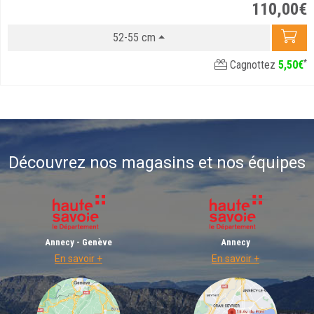
110
,
00
€
52-55 cm
*
Cagnottez
5
,
50
€
Découvrez nos magasins et nos équipes
Annecy - Genève
Annecy
En savoir +
En savoir +