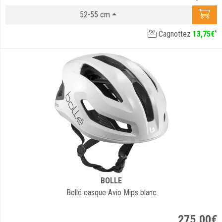
52-55 cm
*
Cagnottez
13
,
75
€
BOLLE
Bollé casque Avio Mips blanc
275
,
00
€