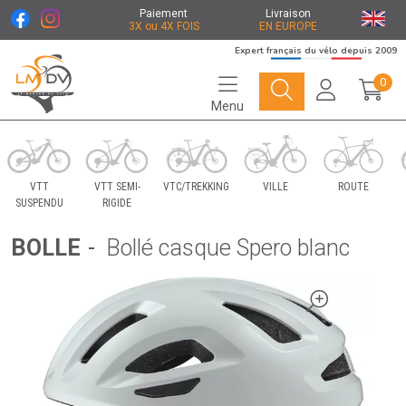
Paiement
Livraison
3X ou 4X FOIS
EN EUROPE
Expert français du vélo depuis 2009
0
Menu
Le Marché du Vélo Votre distributeurs de vélo
VTT
VTT SEMI-
VTC/TREKKING
VILLE
ROUTE
SUSPENDU
RIGIDE
BOLLE
-
Bollé casque Spero blanc