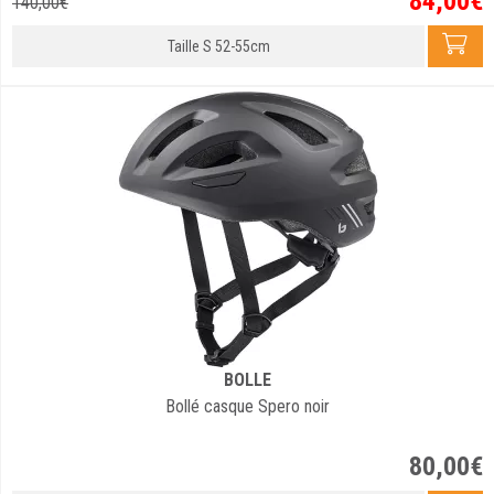
84
,
00
€
140
,
00
€
Taille S 52-55cm
BOLLE
Bollé casque Spero noir
80
,
00
€