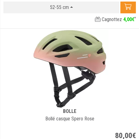
52-55 cm
*
Cagnottez
4
,
00
€
BOLLE
Bollé casque Spero Rose
80
,
00
€