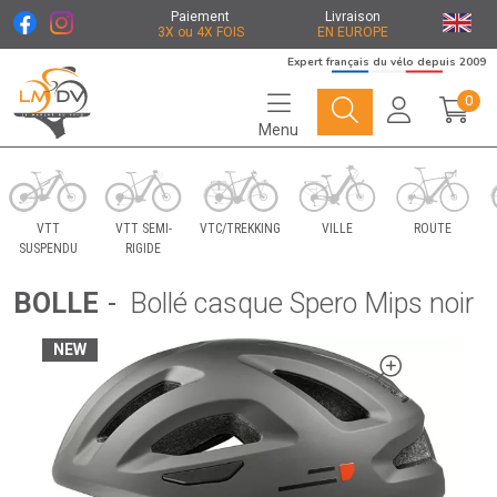
Paiement
Livraison
3X ou 4X FOIS
EN EUROPE
Expert français du vélo depuis 2009
0
Menu
Le Marché du Vélo Votre distributeurs de vélo
VTT
VTT SEMI-
VTC/TREKKING
VILLE
ROUTE
SUSPENDU
RIGIDE
BOLLE
-
Bollé casque Spero Mips noir
NEW