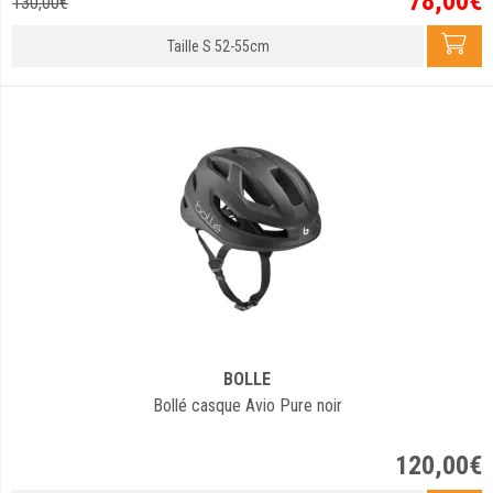
78
,
00
€
130
,
00
€
Taille S 52-55cm
BOLLE
Bollé casque Avio Pure noir
120
,
00
€