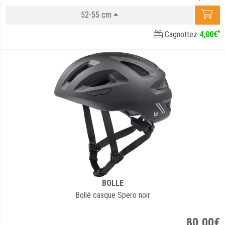
52-55 cm
*
Cagnottez
4
,
00
€
BOLLE
Bollé casque Spero noir
80
,
00
€