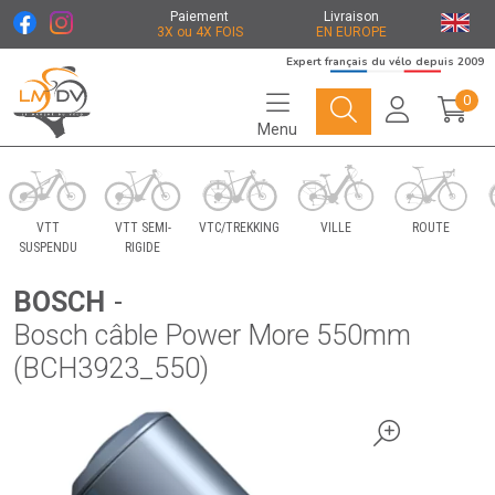
Paiement
Livraison
3X ou 4X FOIS
EN EUROPE
Expert français du vélo depuis 2009
0
Menu
Le Marché du Vélo Votre distributeurs de vélo
VTT
VTT SEMI-
VTC/TREKKING
VILLE
ROUTE
SUSPENDU
RIGIDE
BOSCH
-
Bosch câble Power More 550mm
(BCH3923_550)