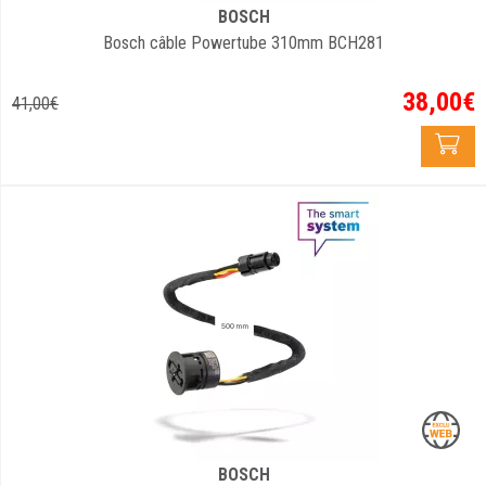
BOSCH
Bosch câble Powertube 310mm BCH281
38
,
00
€
41
,
00
€
BOSCH