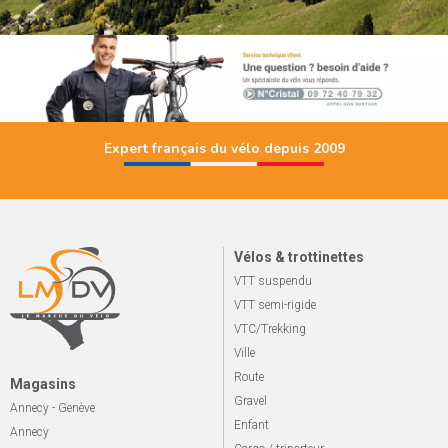
Expert français du vélo depuis 2009
Vélos & trottinettes
VTT suspendu
VTT semi-rigide
VTC/Trekking
Ville
Route
Magasins
Gravel
Annecy - Genève
Enfant
Annecy