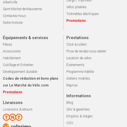
Cargo / triporteur
Albertville
Vélos pliables
Saint-Michel-de-Maurienne
Trotinettes électriques
Contactez-nous
Promotions
Notre histoire
Équipements & services
Prestations
Pièces
Click & collect
Accessoires
Prise de rendez-vous atelier
Habillement
Location de vélos
Outillage et Entretien
Événements
Développement durable
Programme fidélité
Codes de réduction et bons plans
Ateliers mobiles
sur Le Marché du Vélo.com
Reprise
Promotions
Informations
Livraisons
Blog
Livraisons & retours
SAV & garanties
Emplois & stages
CGV