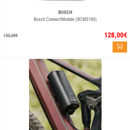
BOSCH
Bosch ConnectModule (BCM3100)
128
,
00
€
130
,
08
€