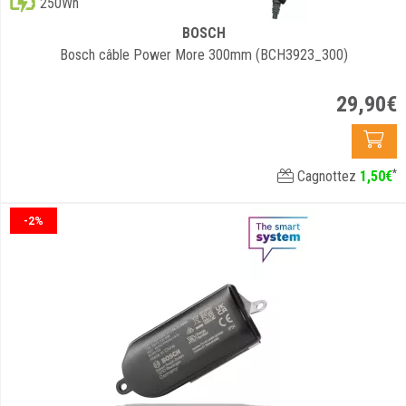
250Wh
BOSCH
Bosch câble Power More 300mm (BCH3923_300)
29
,
90
€
*
Cagnottez
1
,
50
€
-2%