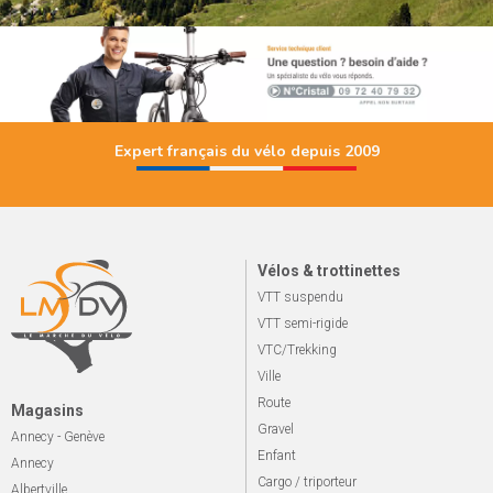
Expert français du vélo depuis 2009
Vélos & trottinettes
VTT suspendu
VTT semi-rigide
VTC/Trekking
Ville
Route
Magasins
Gravel
Annecy - Genève
Enfant
Annecy
Cargo / triporteur
Albertville