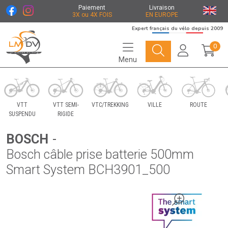
Paiement
Livraison
3X ou 4X FOIS
EN EUROPE
Expert français du vélo depuis 2009
0
Menu
Le Marché du Vélo Votre distributeurs de vélo
VTT
VTT SEMI-
VTC/TREKKING
VILLE
ROUTE
SUSPENDU
RIGIDE
BOSCH
-
Bosch câble prise batterie 500mm
Smart System BCH3901_500