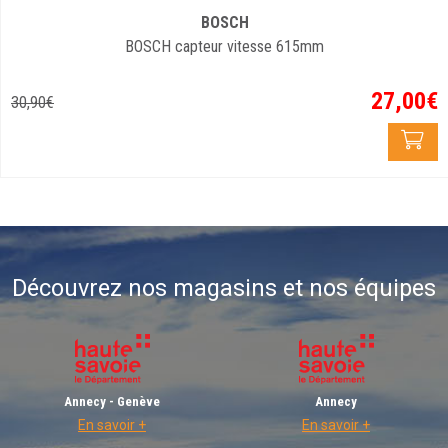
BOSCH
BOSCH capteur vitesse 615mm
27
,
00
€
30
,
90
€
Découvrez nos magasins et nos équipes
Annecy - Genève
Annecy
En savoir +
En savoir +