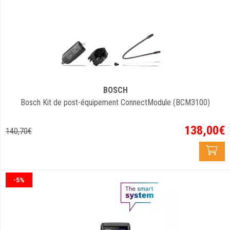
BOSCH
Bosch Kit de post-équipement ConnectModule (BCM3100)
138
,
00
€
140
,
70
€
-5%