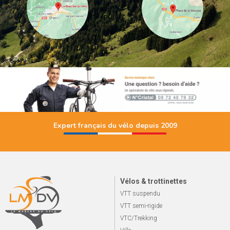
Expert français du vélo depuis 2009
Vélos & trottinettes
VTT suspendu
VTT semi-rigide
VTC/Trekking