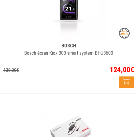
BOSCH
Bosch écran Kiox 300 smart system BHU3600
124
,
00
€
130
,
00
€