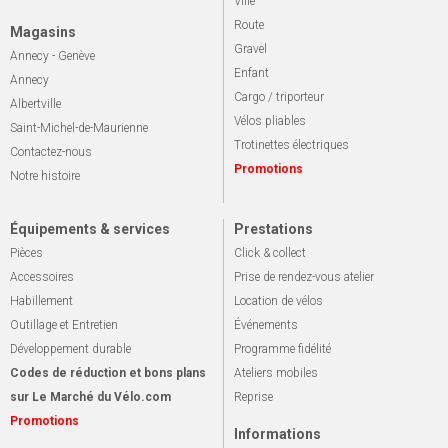
Ville
Route
Magasins
Gravel
Annecy - Genève
Enfant
Annecy
Cargo / triporteur
Albertville
Vélos pliables
Saint-Michel-de-Maurienne
Trotinettes électriques
Contactez-nous
Promotions
Notre histoire
Équipements & services
Prestations
Pièces
Click & collect
Accessoires
Prise de rendez-vous atelier
Habillement
Location de vélos
Outillage et Entretien
Événements
Développement durable
Programme fidélité
Codes de réduction et bons plans
Ateliers mobiles
sur Le Marché du Vélo.com
Reprise
Promotions
Informations