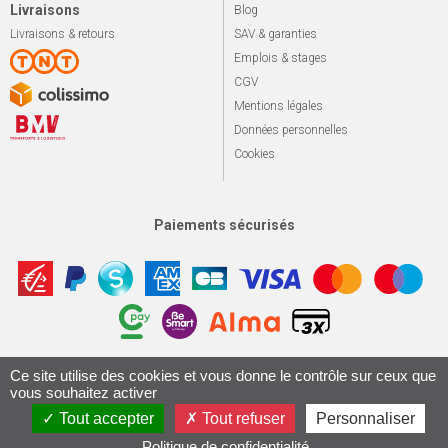
Livraisons
Blog
Livraisons & retours
SAV & garanties
Emplois & stages
CGV
Mentions légales
Données personnelles
Cookies
Paiements sécurisés
Apotekisto, sol
Ce site utilise des cookies et vous donne le contrôle sur ceux que
© 2026 Le marché du vélo
Tous droits réservés.
vous souhaitez activer
Conception & Réalisation 161.io
Tout accepter
Tout refuser
Personnaliser
Politique de confidentialité