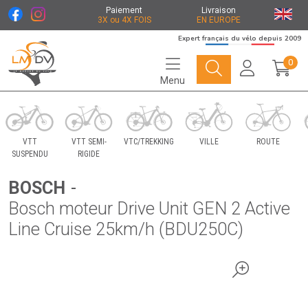
Paiement
Livraison
3X ou 4X FOIS
EN EUROPE
Expert français du vélo depuis 2009
0
Menu
Le Marché du Vélo Votre distributeurs de vélo
VTT
VTT SEMI-
VTC/TREKKING
VILLE
ROUTE
SUSPENDU
RIGIDE
BOSCH
-
Bosch moteur Drive Unit GEN 2 Active
Line Cruise 25km/h (BDU250C)