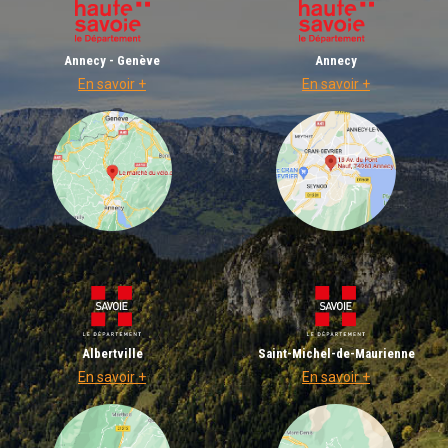
Annecy - Genève
Annecy
En savoir +
En savoir +
Albertville
Saint-Michel-de-Maurienne
En savoir +
En savoir +