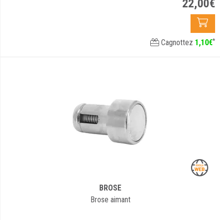
22
,
00
€
*
Cagnottez
1
,
10
€
BROSE
Brose aimant