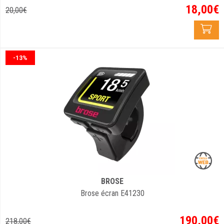
18
,
00
€
20
,
00
€
-13%
BROSE
Brose écran E41230
190
,
00
€
218
,
00
€