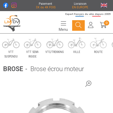
Paiement
Livraison
3X ou 4X FOIS
EN EUROPE
Expert français du vélo depuis 2009
0
Menu
Le Marché du Vélo Votre distributeurs de vélo
VTT
VTT SEMI-
VTC/TREKKING
VILLE
ROUTE
SUSPENDU
RIGIDE
BROSE
-
Brose écrou moteur