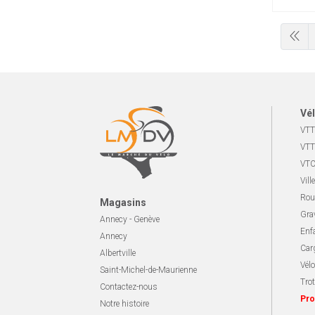
Vél
VTT
VTT
VTC
Ville
Rou
Magasins
Gra
Annecy - Genève
Enf
Annecy
Carg
Albertville
Vélo
Saint-Michel-de-Maurienne
Trot
Contactez-nous
Pro
Notre histoire