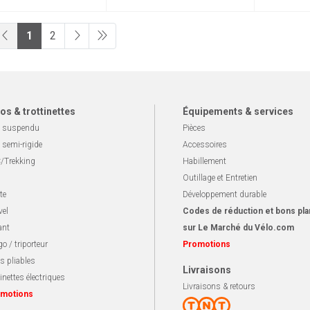
1
2
os & trottinettes
Équipements & services
 suspendu
Pièces
 semi-rigide
Accessoires
/Trekking
Habillement
Outillage et Entretien
te
Développement durable
vel
Codes de réduction et bons pla
ant
sur Le Marché du Vélo.com
o / triporteur
Promotions
s pliables
Livraisons
inettes électriques
Livraisons & retours
motions