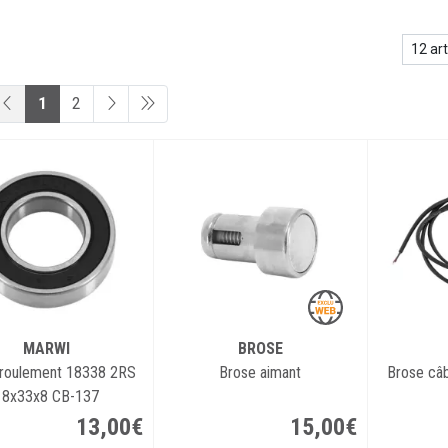
1
2
MARWI
BROSE
roulement 18338 2RS
Brose aimant
Brose câb
18x33x8 CB-137
13
,
00
€
15
,
00
€