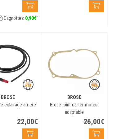
*
Cagnottez
0
,
90
€
BROSE
BROSE
Brose câble éclairage arrière
Brose joint carter moteur
adaptable
22
,
00
€
26
,
00
€