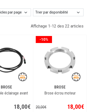
Affichage 1-12 des 22 articles
-10%
BROSE
BROSE
le éclairage avant
Brose écrou moteur
18
,
00
€
18
,
00
€
20
,
00
€