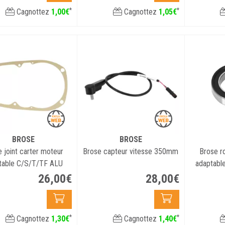
*
*
Cagnottez
1
,
00
€
Cagnottez
1
,
05
€
BROSE
BROSE
 joint carter moteur
Brose capteur vitesse 350mm
Brose r
table C/S/T/TF ALU
adaptable
tr
26
,
00
€
28
,
00
€
*
*
Cagnottez
1
,
30
€
Cagnottez
1
,
40
€