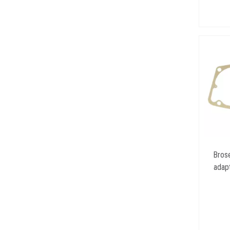
Brose
adap