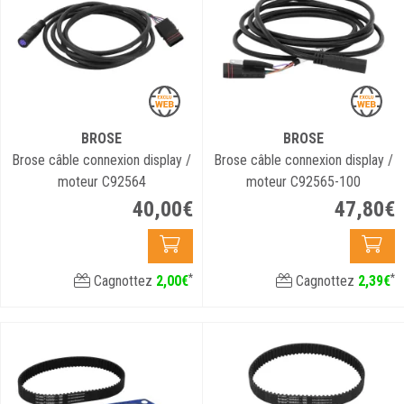
BROSE
BROSE
Brose câble connexion display /
Brose câble connexion display /
moteur C92564
moteur C92565-100
40
,
00
€
47
,
80
€
*
*
Cagnottez
2
,
00
€
Cagnottez
2
,
39
€