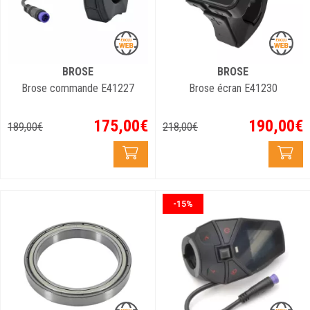
BROSE
BROSE
Brose commande E41227
Brose écran E41230
175
,
00
€
190
,
00
€
189
,
00
€
218
,
00
€
-15%