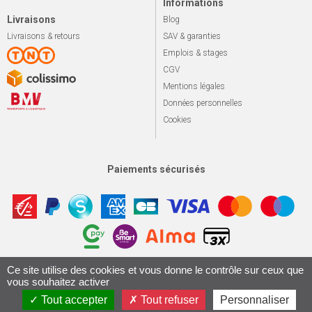
Informations
Livraisons
Blog
Livraisons & retours
SAV & garanties
Emplois & stages
CGV
Mentions légales
Données personnelles
Cookies
Paiements sécurisés
Ce site utilise des cookies et vous donne le contrôle sur ceux que
Apotekisto, sol
© 2026 Le marché du vélo
Tous droits réservés.
vous souhaitez activer
Conception & Réalisation 161.io
Tout accepter
Tout refuser
Personnaliser