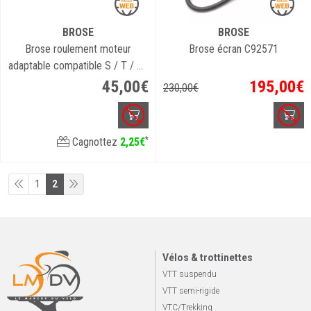
BROSE
BROSE
Brose roulement moteur
Brose écran C92571
adaptable compatible S / T / TF
/ C (alu)
45
,
00
€
195
,
00
€
230
,
00
€
*
Cagnottez
2
,
25
€
1
2
Vélos & trottinettes
VTT suspendu
VTT semi-rigide
VTC/Trekking