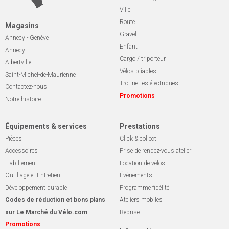
Ville
Route
Magasins
Gravel
Annecy - Genève
Enfant
Annecy
Cargo / triporteur
Albertville
Vélos pliables
Saint-Michel-de-Maurienne
Trotinettes électriques
Contactez-nous
Promotions
Notre histoire
Équipements & services
Prestations
Pièces
Click & collect
Accessoires
Prise de rendez-vous atelier
Habillement
Location de vélos
Outillage et Entretien
Événements
Développement durable
Programme fidélité
Codes de réduction et bons plans
Ateliers mobiles
sur Le Marché du Vélo.com
Reprise
Promotions