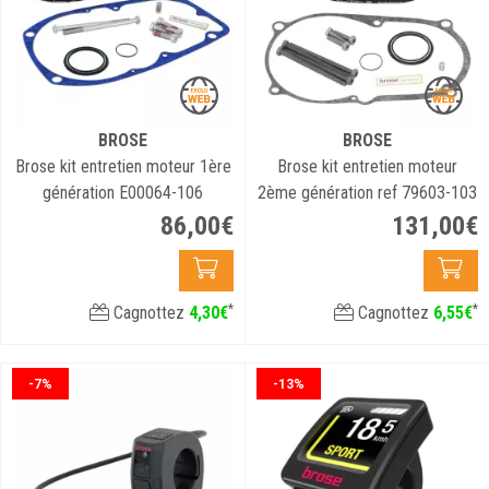
BROSE
BROSE
Brose kit entretien moteur 1ère
Brose kit entretien moteur
génération E00064-106
2ème génération ref 79603-103
86
,
00
€
131
,
00
€
*
*
Cagnottez
4
,
30
€
Cagnottez
6
,
55
€
-7%
-13%