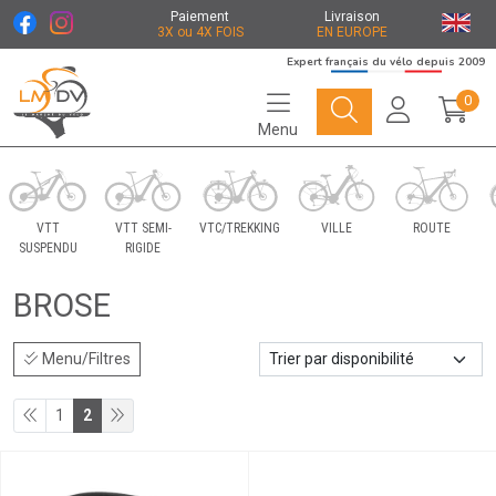
Paiement
Livraison
3X ou 4X FOIS
EN EUROPE
Expert français du vélo depuis 2009
0
Menu
Le Marché du Vélo Votre distributeurs de vélo
VTT
VTT SEMI-
VTC/TREKKING
VILLE
ROUTE
SUSPENDU
RIGIDE
BROSE
Menu/Filtres
1
2