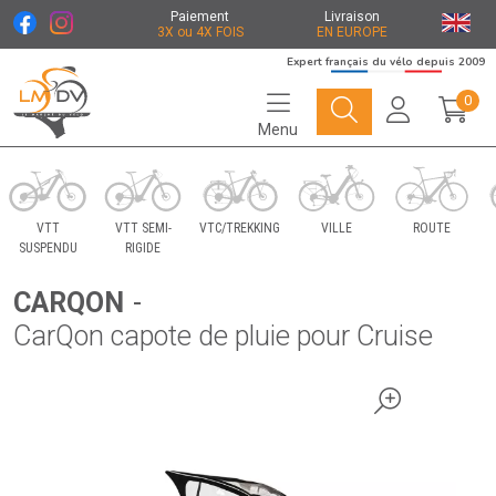
Paiement
Livraison
3X ou 4X FOIS
EN EUROPE
Expert français du vélo depuis 2009
0
Menu
Le Marché du Vélo Votre distributeurs de vélo
VTT
VTT SEMI-
VTC/TREKKING
VILLE
ROUTE
SUSPENDU
RIGIDE
CARQON
-
CarQon capote de pluie pour Cruise