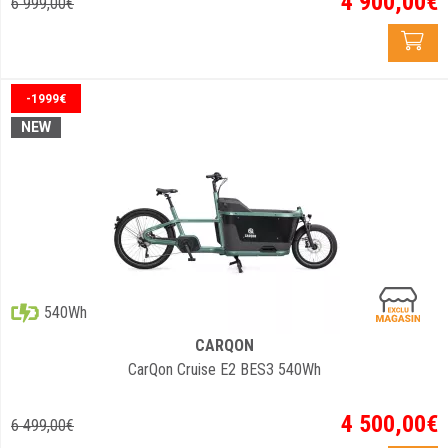
4 900
,
00
€
6 999
,
00
€
-1999€
NEW
540Wh
CARQON
CarQon Cruise E2 BES3 540Wh
4 500
,
00
€
6 499
,
00
€