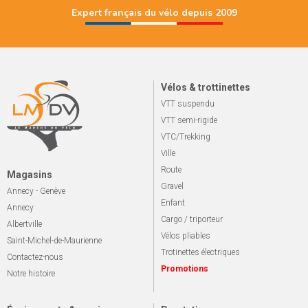
Expert français du vélo depuis 2009
Vélos & trottinettes
VTT suspendu
VTT semi-rigide
VTC/Trekking
Ville
Route
Magasins
Gravel
Annecy - Genève
Enfant
Annecy
Cargo / triporteur
Albertville
Vélos pliables
Saint-Michel-de-Maurienne
Trotinettes électriques
Contactez-nous
Promotions
Notre histoire