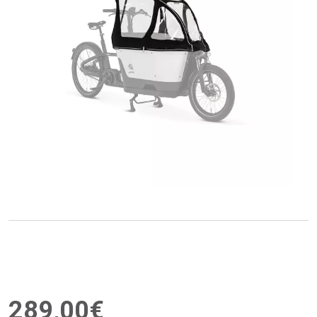
289
,
00
€