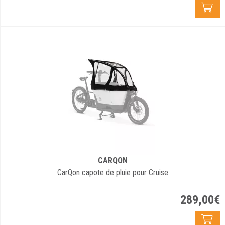
CARQON
CarQon capote de pluie pour Cruise
289
,
00
€