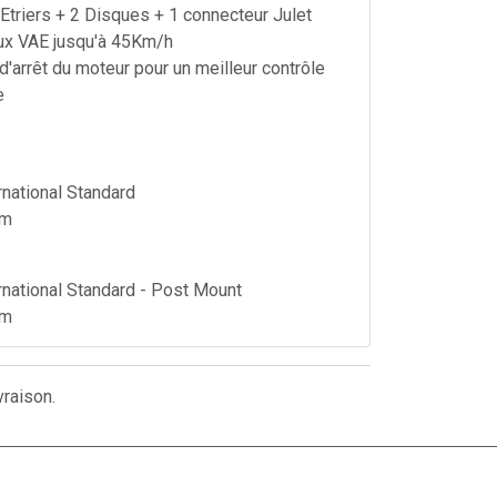
 Etriers + 2 Disques + 1 connecteur Julet
ux VAE jusqu'à 45Km/h
d'arrêt du moteur pour un meilleur contrôle
e
national Standard
mm
national Standard - Post Mount
mm
ompatibles CLARKS: VX811/ VRX811/
S811
vraison.
. : TL-027 (160mm : D27160 / 180mm :
194 et ISO4210