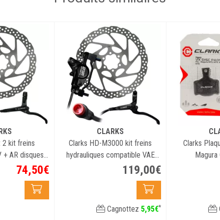
RKS
CLARKS
CL
2 kit freins
Clarks HD-M3000 kit freins
Clarks Plaq
V + AR disques
hydrauliques compatible VAE
Magura 
0mm
45km/h
74
,
50
€
119
,
00
€
*
Cagnottez
5
,
95
€