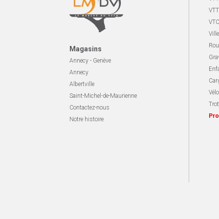
VTT
VTC
Ville
Rou
Magasins
Gra
Annecy - Genève
Enf
Annecy
Carg
Albertville
Vélo
Saint-Michel-de-Maurienne
Trot
Contactez-nous
Pro
Notre histoire