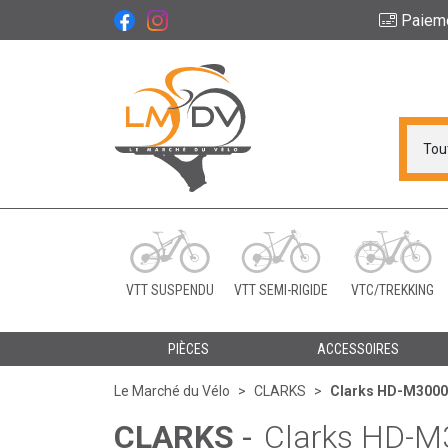
Paiem
Le Marché du Vélo Vot
VTT SUSPENDU
VTT SEMI-RIGIDE
VTC/TREKKING
PIÈCES
ACCESSOIRES
Le Marché du Vélo
CLARKS
Clarks HD-M3000 
CLARKS
-
Clarks HD-M3