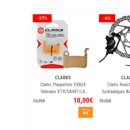
-37%
-6%
CLARKS
CLA
Clarks Plaquettes VX824
Clarks React 
Shimano XTR/SAINT/LX
hydrauliques A
Organique
16
10
,
00
€
15
,
95
€
79
,
00
€