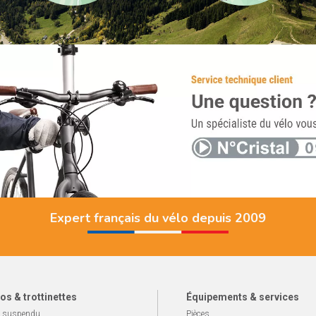
Expert français du vélo depuis 2009
os & trottinettes
Équipements & services
 suspendu
Pièces