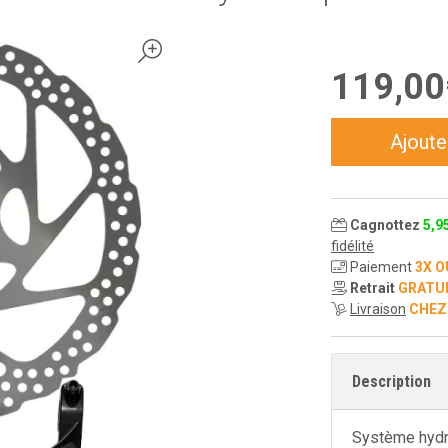
119
,
00
Ajoute
Cagnottez
5
,
9
fidélité
Paiement
3X O
Retrait
GRATU
Livraison
CHEZ
Description
Système hydr