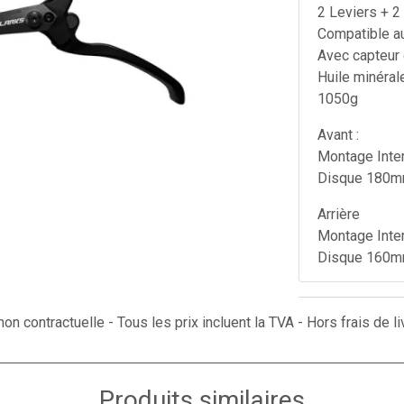
2 Leviers + 2
Compatible a
Avec capteur 
Huile minéral
1050g
Avant :
Montage Inter
Disque 180
Arrière
Montage Inter
Disque 160
Plaquettes c
VS811/ EVR
on contractuelle - Tous les prix incluent la TVA - Hors frais de li
Disques comp
D27180)
Produits similaires
Normes EN15