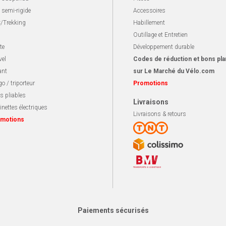
 semi-rigide
Accessoires
/Trekking
Habillement
Outillage et Entretien
te
Développement durable
vel
Codes de réduction et bons pla
ant
sur Le Marché du Vélo.com
o / triporteur
Promotions
s pliables
Livraisons
inettes électriques
Livraisons & retours
motions
Paiements sécurisés