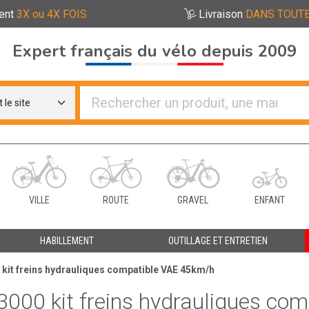
ent
3X ou 4X FOIS
Livraison
DANS TOUTE
Expert français du vélo depuis 2009
re distributeurs de vélo
VILLE
ROUTE
GRAVEL
ENFANT
HABILLEMENT
OUTILLAGE ET ENTRETIEN
kit freins hydrauliques compatible VAE 45km/h
000 kit freins hydrauliques co