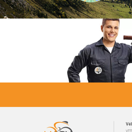
Vél
VTT