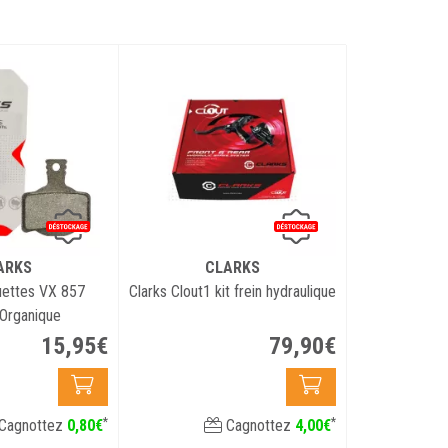
ARKS
CLARKS
uettes VX 857
Clarks Clout1 kit frein hydraulique
Organique
15
,
95
€
79
,
90
€
*
*
Cagnottez
0
,
80
€
Cagnottez
4
,
00
€