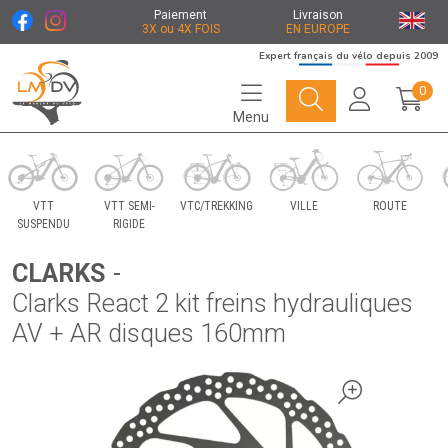
Paiement
Livraison
3X ou 4X FOIS
EN EUROPE
Expert français du vélo depuis 2009
0
Menu
Le Marché du Vélo Votre distributeurs de vélo
VTT
VTT SEMI-
VTC/TREKKING
VILLE
ROUTE
SUSPENDU
RIGIDE
CLARKS
-
Clarks React 2 kit freins hydrauliques
AV + AR disques 160mm