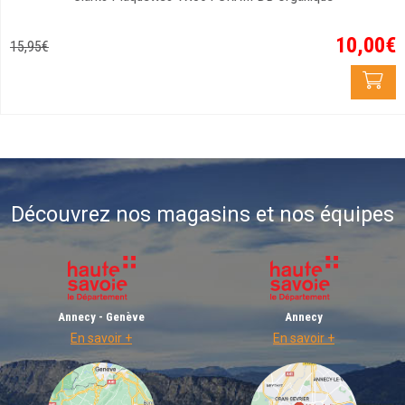
10
,
00
€
15
,
95
€
Découvrez nos magasins et nos équipes
Annecy - Genève
Annecy
En savoir +
En savoir +