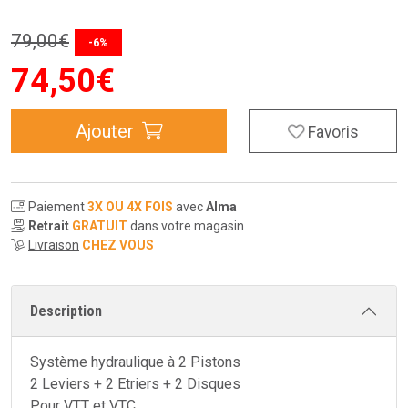
79
,
00
€
-6%
74
,
50
€
Ajouter
Favoris
Paiement
3X OU 4X FOIS
avec
Alma
Retrait
GRATUIT
dans votre magasin
Livraison
CHEZ VOUS
Description
Système hydraulique à 2 Pistons
2 Leviers + 2 Etriers + 2 Disques
Pour VTT et VTC