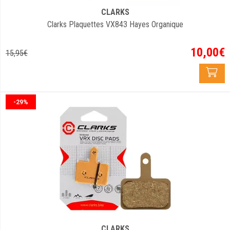
CLARKS
Clarks Plaquettes VX843 Hayes Organique
10
,
00
€
15
,
95
€
-29%
CLARKS