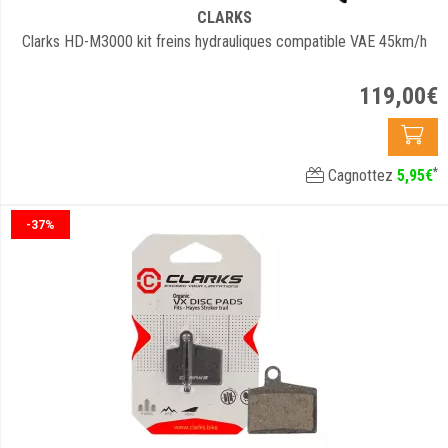
CLARKS
Clarks HD-M3000 kit freins hydrauliques compatible VAE 45km/h
119
,
00
€
*
Cagnottez
5
,
95
€
-37%