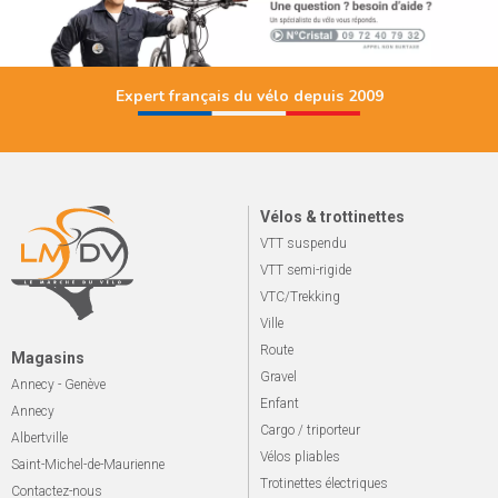
Expert français du vélo depuis 2009
Vélos & trottinettes
VTT suspendu
VTT semi-rigide
VTC/Trekking
Ville
Route
Magasins
Gravel
Annecy - Genève
Enfant
Annecy
Cargo / triporteur
Albertville
Vélos pliables
Saint-Michel-de-Maurienne
Trotinettes électriques
Contactez-nous