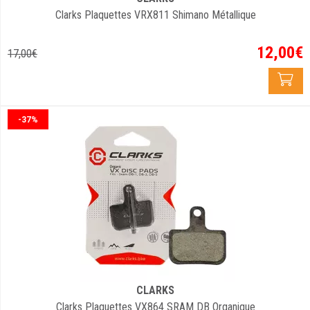
Clarks Plaquettes VRX811 Shimano Métallique
12
,
00
€
17
,
00
€
-37%
CLARKS
Clarks Plaquettes VX864 SRAM DB Organique