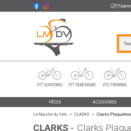
Paiem
Le Marché du Vélo Vot
VTT SUSPENDU
VTT SEMI-RIGIDE
VTC/TREKKING
PIÈCES
ACCESSOIRES
Le Marché du Vélo
CLARKS
Clarks Plaquettes
CLARKS
-
Clarks Plaqu