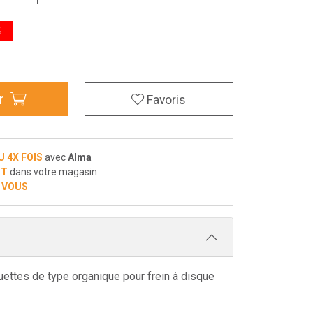
%
r
Favoris
U 4X FOIS
avec
Alma
IT
dans votre magasin
 VOUS
uettes de type organique pour frein à disque