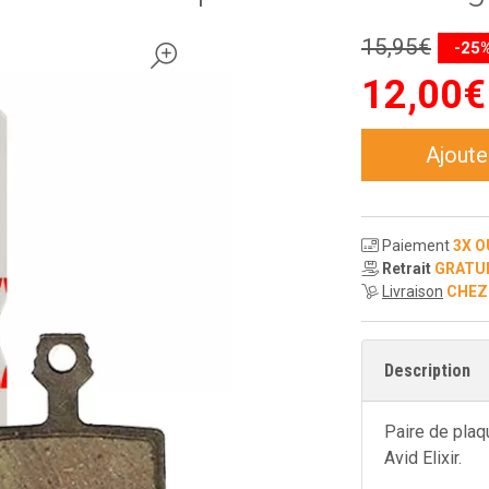
15
,
95
€
-25
12
,
00
€
Ajoute
Paiement
3X O
Retrait
GRATU
Livraison
CHEZ
Description
Paire de plaq
Avid Elixir.