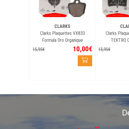
CLARKS
CLA
Clarks Plaquettes VX833
Clarks Plaqu
Formula Oro Organique
TEKTRO O
10
,
00
€
15
,
95
€
15
,
95
€
D