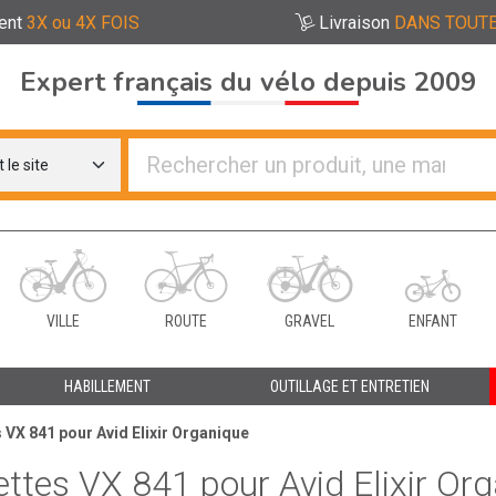
ent
3X ou 4X FOIS
Livraison
DANS TOUTE
Expert français du vélo depuis 2009
re distributeurs de vélo
VILLE
ROUTE
GRAVEL
ENFANT
HABILLEMENT
OUTILLAGE ET ENTRETIEN
 VX 841 pour Avid Elixir Organique
ettes VX 841 pour Avid Elixir Or