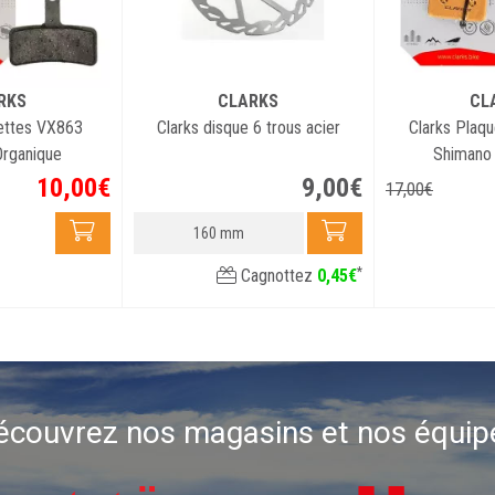
RKS
CLARKS
CL
ettes VX863
Clarks disque 6 trous acier
Clarks Plaq
rganique
Shimano 
10
,
00
€
9
,
00
€
17
,
00
€
160 mm
*
Cagnottez
0
,
45
€
écouvrez nos magasins et nos équip