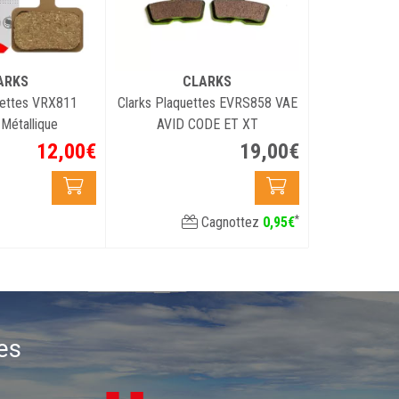
ARKS
CLARKS
uettes VRX811
Clarks Plaquettes EVRS858 VAE
Métallique
AVID CODE ET XT
12
,
00
€
19
,
00
€
*
Cagnottez
0
,
95
€
es