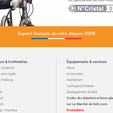
Expert français du vélo depuis 2009
os & trottinettes
Équipements & services
 suspendu
Pièces
 semi-rigide
Accessoires
/Trekking
Habillement
Outillage et Entretien
te
Développement durable
vel
Codes de réduction et bons pla
ant
sur Le Marché du Vélo.com
o / triporteur
Promotions