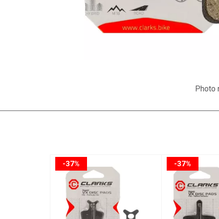
Photo n
-37%
-37%