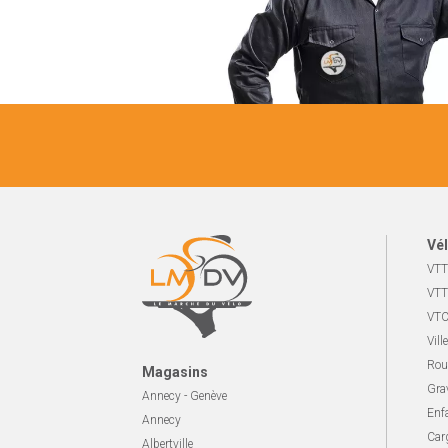
Vél
VTT
VTT
VTC
Ville
Rou
Magasins
Gra
Annecy - Genève
Enf
Annecy
Carg
Albertville