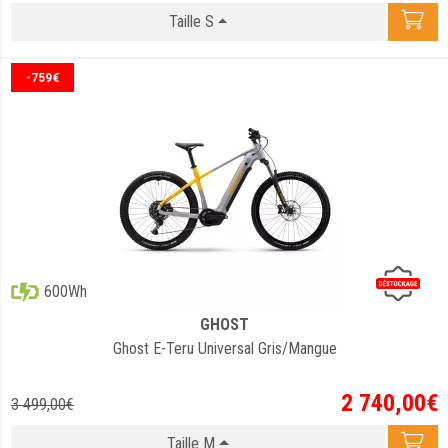
Taille S
-759€
600Wh
GHOST
Ghost E-Teru Universal Gris/Mangue
2 740
,
00
€
3 499
,
00
€
Taille M