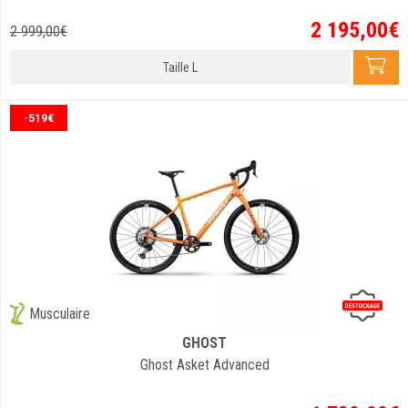
2 195
,
00
€
2 999
,
00
€
Taille L
-519€
Musculaire
GHOST
Ghost Asket Advanced