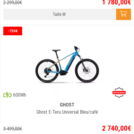
1 780
,
00
€
2 299
,
00
€
Taille M
-759€
600Wh
GHOST
Ghost E-Teru Universal Bleu/café
2 740
,
00
€
3 499
,
00
€