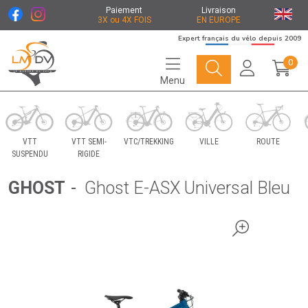
Paiement
Livraison
3X ou 4X FOIS
EN EUROPE
Expert français du vélo depuis 2009
0
Menu
Le Marché du Vélo Votre distributeurs de vélo
VTT
VTT SEMI-
VTC/TREKKING
VILLE
ROUTE
SUSPENDU
RIGIDE
GHOST
-
Ghost E-ASX Universal Bleu