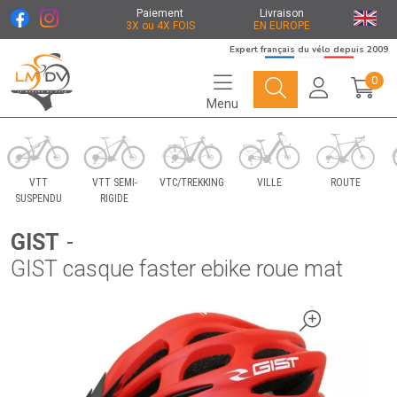
Paiement
Livraison
3X ou 4X FOIS
EN EUROPE
Expert français du vélo depuis 2009
0
Menu
Le Marché du Vélo Votre distributeurs de vélo
VTT
VTT SEMI-
VTC/TREKKING
VILLE
ROUTE
SUSPENDU
RIGIDE
GIST
-
GIST casque faster ebike roue mat