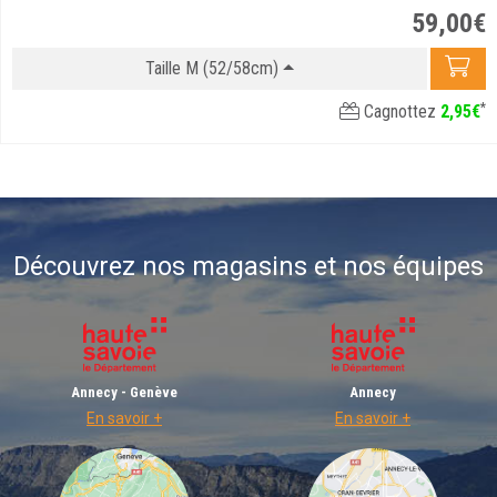
59
,
00
€
Taille M (52/58cm)
*
Cagnottez
2
,
95
€
Découvrez nos magasins et nos équipes
Annecy - Genève
Annecy
En savoir +
En savoir +