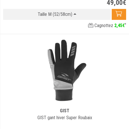
49
,
00
€
Taille M (52/58cm)
*
Cagnottez
2
,
45
€
GIST
GIST gant hiver Super Roubaix