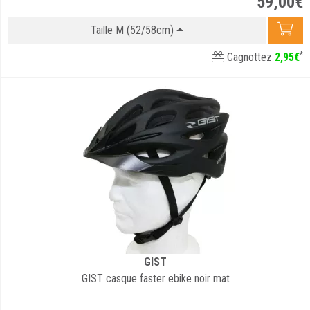
59
,
00
€
Taille M (52/58cm)
*
Cagnottez
2
,
95
€
GIST
GIST casque faster ebike noir mat