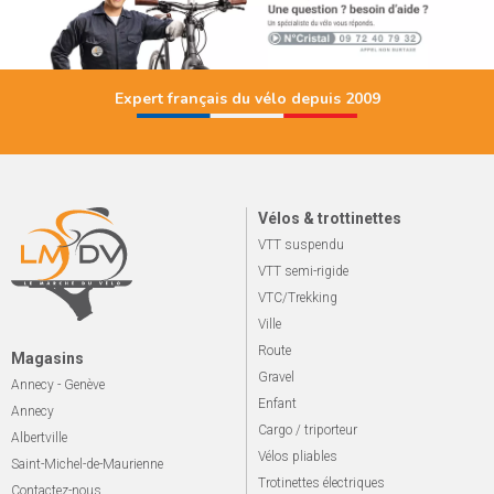
Expert français du vélo depuis 2009
Vélos & trottinettes
VTT suspendu
VTT semi-rigide
VTC/Trekking
Ville
Route
Magasins
Gravel
Annecy - Genève
Enfant
Annecy
Cargo / triporteur
Albertville
Vélos pliables
Saint-Michel-de-Maurienne
Trotinettes électriques
Contactez-nous