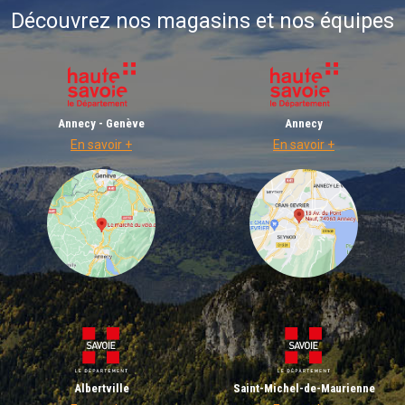
Découvrez nos magasins et nos équipes
Annecy - Genève
Annecy
En savoir +
En savoir +
Albertville
Saint-Michel-de-Maurienne