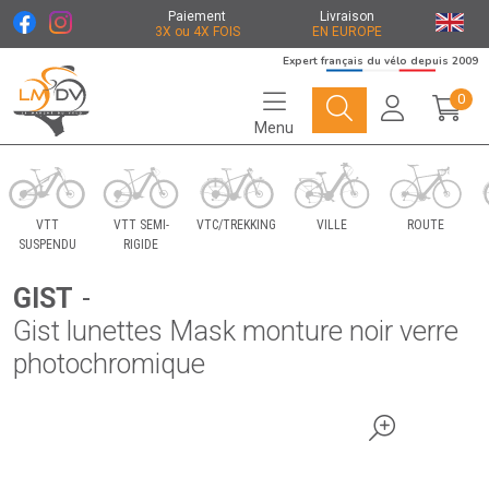
Paiement
Livraison
3X ou 4X FOIS
EN EUROPE
Expert français du vélo depuis 2009
0
Menu
Le Marché du Vélo Votre distributeurs de vélo
VTT
VTT SEMI-
VTC/TREKKING
VILLE
ROUTE
SUSPENDU
RIGIDE
GIST
-
Gist lunettes Mask monture noir verre
photochromique