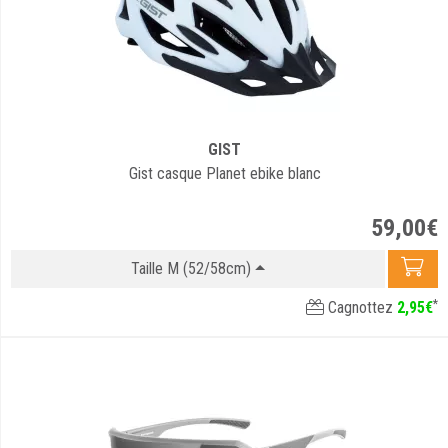
GIST
Gist casque Planet ebike blanc
59
,
00
€
Taille M (52/58cm)
*
Cagnottez
2
,
95
€