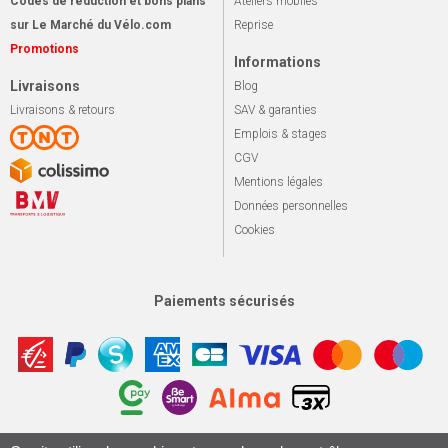
Codes de réduction et bons plans
Ateliers mobiles
sur Le Marché du Vélo.com
Reprise
Promotions
Informations
Livraisons
Blog
Livraisons & retours
SAV & garanties
Emplois & stages
CGV
Mentions légales
Données personnelles
Cookies
Paiements sécurisés
Apotekisto, sol