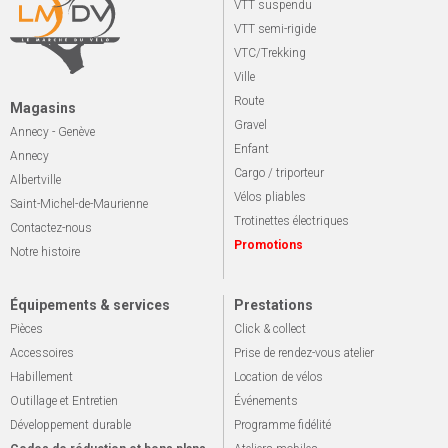
VTT suspendu
VTT semi-rigide
VTC/Trekking
Ville
Route
Magasins
Gravel
Annecy - Genève
Enfant
Annecy
Cargo / triporteur
Albertville
Vélos pliables
Saint-Michel-de-Maurienne
Trotinettes électriques
Contactez-nous
Promotions
Notre histoire
Équipements & services
Prestations
Pièces
Click & collect
Accessoires
Prise de rendez-vous atelier
Habillement
Location de vélos
Outillage et Entretien
Événements
Développement durable
Programme fidélité