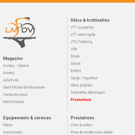
Vélos & trottinettes
VTT suspendu
VTT semi-rigide
VTC/Trekking
Ville
Route
Magasins
Gravel
Annecy - Genève
Enfant
Annecy
Cargo / triporteur
Albertville
Vélos pliables
Saint-Michel-de-Maurienne
Trotinettes électriques
Contactez-nous
Promotions
Notre histoire
Équipements & services
Prestations
Pièces
Click & collect
Accessoires
Prise de rendez-vous atelier