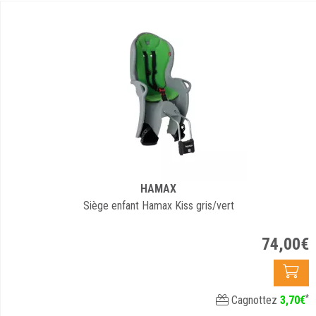
HAMAX
Siège enfant Hamax Kiss gris/vert
74
,
00
€
*
Cagnottez
3
,
70
€