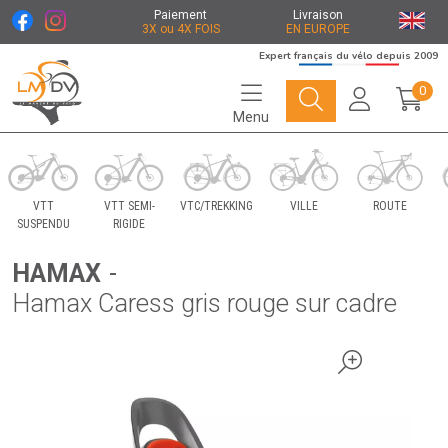
Paiement
Livraison
3X ou 4X FOIS
EN EUROPE
Expert français du vélo depuis 2009
0
Menu
Le Marché du Vélo Votre distributeurs de vélo
VTT
VTT SEMI-
VTC/TREKKING
VILLE
ROUTE
SUSPENDU
RIGIDE
HAMAX
-
Hamax Caress gris rouge sur cadre