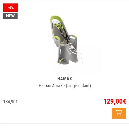
-4%
NEW
HAMAX
Hamax Amaze (siège enfant)
129
,
00
€
134
,
90
€