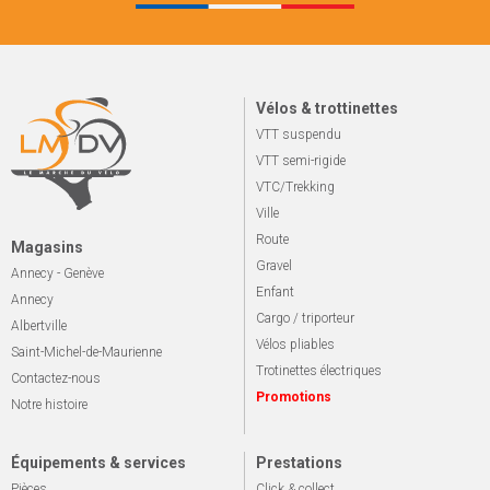
Vélos & trottinettes
VTT suspendu
VTT semi-rigide
VTC/Trekking
Ville
Route
Magasins
Gravel
Annecy - Genève
Enfant
Annecy
Cargo / triporteur
Albertville
Vélos pliables
Saint-Michel-de-Maurienne
Trotinettes électriques
Contactez-nous
Promotions
Notre histoire
Équipements & services
Prestations
Pièces
Click & collect