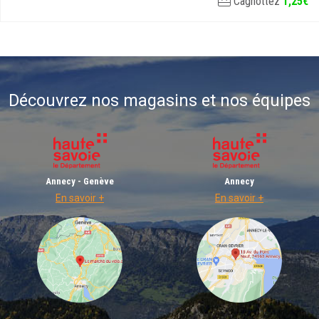
Cagnottez
1
,
25
€
Découvrez nos magasins et nos équipes
Annecy - Genève
Annecy
En savoir +
En savoir +