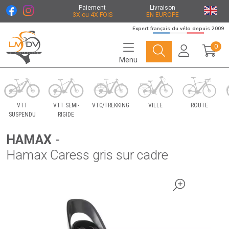
Paiement
Livraison
3X ou 4X FOIS
EN EUROPE
Expert français du vélo depuis 2009
0
Menu
Le Marché du Vélo Votre distributeurs de vélo
VTT
VTT SEMI-
VTC/TREKKING
VILLE
ROUTE
SUSPENDU
RIGIDE
HAMAX
-
Hamax Caress gris sur cadre