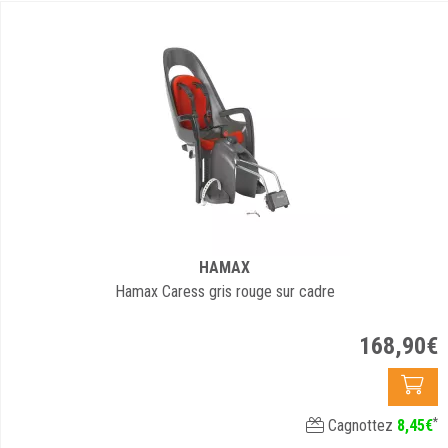
HAMAX
Hamax Caress gris rouge sur cadre
168
,
90
€
*
Cagnottez
8
,
45
€