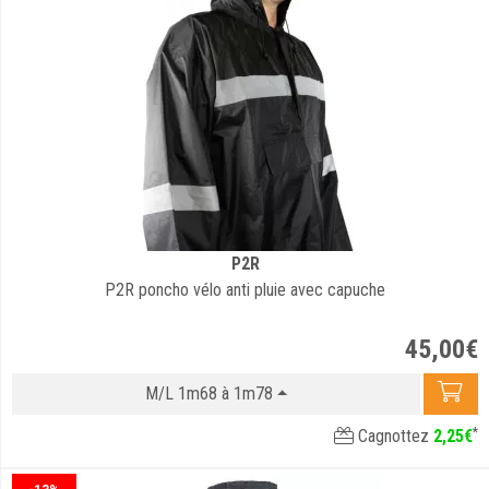
P2R
P2R poncho vélo anti pluie avec capuche
45
,
00
€
M/L 1m68 à 1m78
*
Cagnottez
2
,
25
€