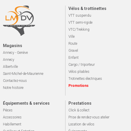
Vélos & trottinettes
VTT suspendu
VTT semi-rigide
VTC/Trekking
Ville
Route
Magasins
Gravel
Annecy - Genève
Enfant
Annecy
Cargo / triporteur
Albertville
Vélos pliables
Saint-Michel-de-Maurienne
Trotinettes électriques
Contactez-nous
Promotions
Notre histoire
Équipements & services
Prestations
Pièces
Click & collect
Accessoires
Prise de rendez-vous atelier
Habillement
Location de vélos