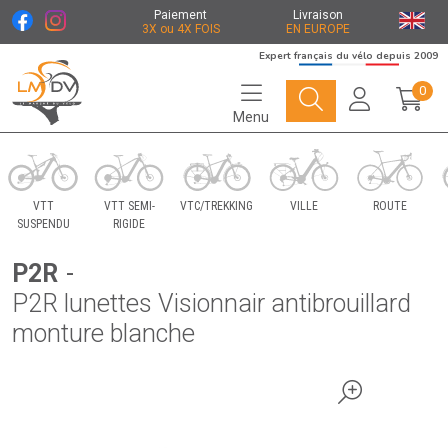
Paiement
Livraison
3X ou 4X FOIS
EN EUROPE
Expert français du vélo depuis 2009
0
Menu
Le Marché du Vélo Votre distributeurs de vélo
VTT
VTT SEMI-
VTC/TREKKING
VILLE
ROUTE
SUSPENDU
RIGIDE
P2R
-
P2R lunettes Visionnair antibrouillard
monture blanche