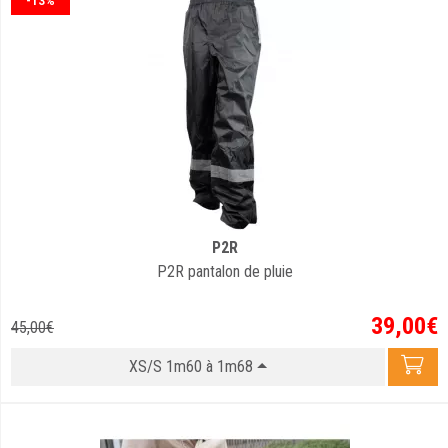
-13%
P2R
P2R pantalon de pluie
39
,
00
€
45
,
00
€
XS/S 1m60 à 1m68