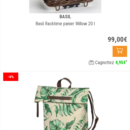
BASIL
Basil Racktime panier Willow 20 l
99
,
00
€
*
Cagnottez
4
,
95
€
-4%