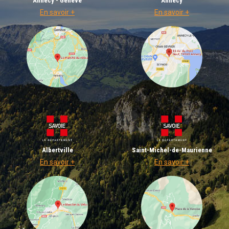
Annecy - Genève
Annecy
En savoir +
En savoir +
Albertville
Saint-Michel-de-Maurienne
En savoir +
En savoir +