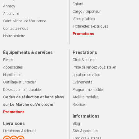
Enfant
Annecy
Cargo / triporteur
Albertville
Vélos pliables
Saint-Michel-de-Maurienne
Trotinettes électriques
Contactez-nous
Promotions
Notre histoire
Équipements & services
Prestations
Pièces
Click & collect
Accessoires
Prise de rendez-vous atelier
Habillement
Location de vélos
Outillage et Entretien
Événements
Développement durable
Programme fidélité
Codes de réduction et bons plans
Ateliers mobiles
sur Le Marché du Vélo.com
Reprise
Promotions
Informations
Livraisons
Blog
Livraisons & retours
SAV & garanties
Emplois & stages