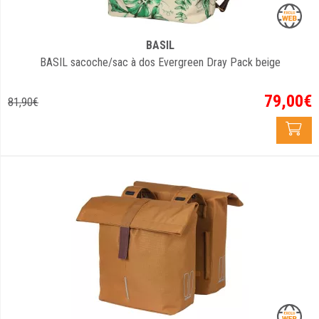
BASIL
BASIL sacoche/sac à dos Evergreen Dray Pack beige
79
,
00
€
81
,
90
€