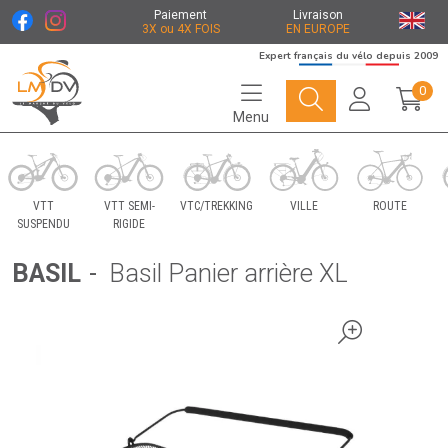
Paiement
Livraison
3X ou 4X FOIS
EN EUROPE
Expert français du vélo depuis 2009
0
Menu
Le Marché du Vélo Votre distributeurs de vélo
VTT
VTT SEMI-
VTC/TREKKING
VILLE
ROUTE
SUSPENDU
RIGIDE
BASIL
-
Basil Panier arrière XL