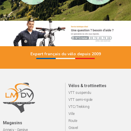
Expert français du vélo depuis 2009
Vélos & trottinettes
VTT suspendu
VTT semi-rigide
VTC/Trekking
Ville
Route
Magasins
Gravel
Annecy - Genève