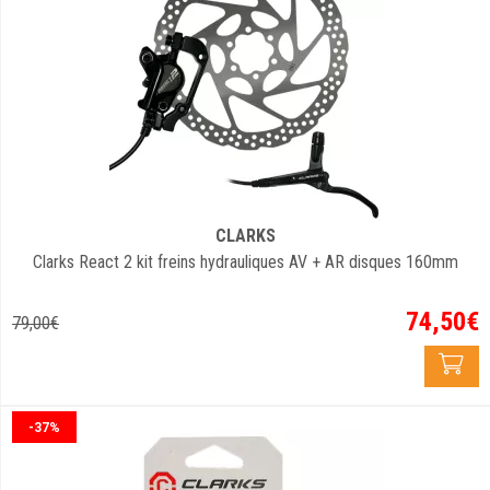
CLARKS
Clarks React 2 kit freins hydrauliques AV + AR disques 160mm
74
,
50
€
79
,
00
€
-37%