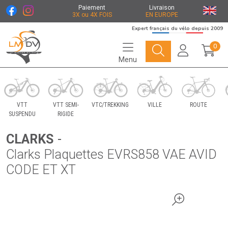
Paiement
Livraison
3X ou 4X FOIS
EN EUROPE
Expert français du vélo depuis 2009
0
Menu
Le Marché du Vélo Votre distributeurs de vélo
VTT
VTT SEMI-
VTC/TREKKING
VILLE
ROUTE
SUSPENDU
RIGIDE
CLARKS
-
Clarks Plaquettes EVRS858 VAE AVID
CODE ET XT