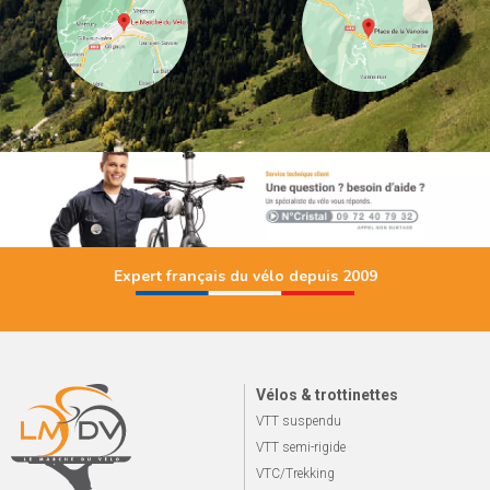
Expert français du vélo depuis 2009
Vélos & trottinettes
VTT suspendu
VTT semi-rigide
VTC/Trekking