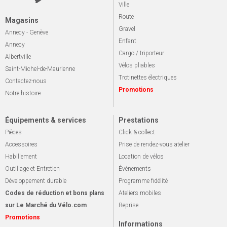
Ville
Route
Magasins
Gravel
Annecy - Genève
Enfant
Annecy
Cargo / triporteur
Albertville
Vélos pliables
Saint-Michel-de-Maurienne
Trotinettes électriques
Contactez-nous
Promotions
Notre histoire
Équipements & services
Prestations
Pièces
Click & collect
Accessoires
Prise de rendez-vous atelier
Habillement
Location de vélos
Outillage et Entretien
Événements
Développement durable
Programme fidélité
Codes de réduction et bons plans
Ateliers mobiles
sur Le Marché du Vélo.com
Reprise
Promotions
Informations