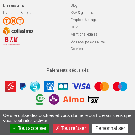
Livraisons
Blog
Livraisons & retours
SAV & garanties
Emplois & stages
CGV
Mentions légales
Données personnelles
Cookies
Paiements sécurisés
Apotekisto, sol
Ce site utilise des cookies et vous donne le contrôle sur ceux que
© 2026 Le marché du vélo
Tous droits réservés.
vous souhaitez activer
Conception & Réalisation 161.io
Tout accepter
Tout refuser
Personnaliser