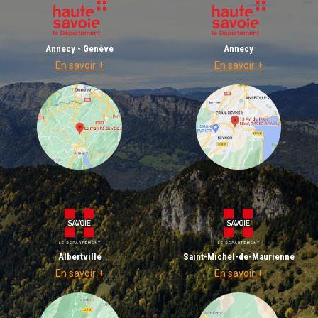
Annecy - Genève
Annecy
En savoir +
En savoir +
Albertville
Saint-Michel-de-Maurienne
En savoir +
En savoir +