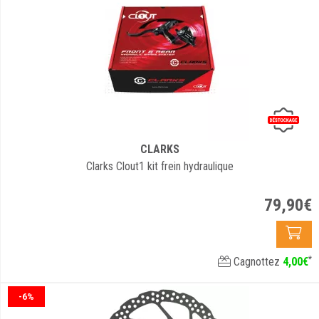
CLARKS
Clarks Clout1 kit frein hydraulique
79
,
90
€
*
Cagnottez
4
,
00
€
-6%