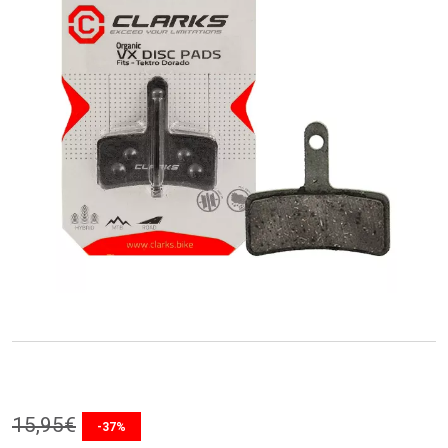
15
,
95
€
-37%