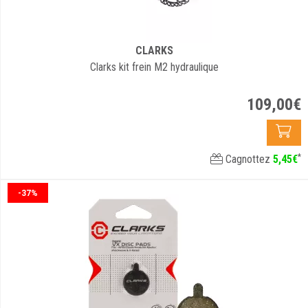
CLARKS
Clarks kit frein M2 hydraulique
109
,
00
€
*
Cagnottez
5
,
45
€
-37%