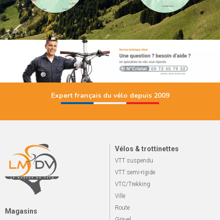
Expert français du vélo depuis 2009
Vélos & trottinettes
VTT suspendu
VTT semi-rigide
VTC/Trekking
Ville
Route
Magasins
Gravel