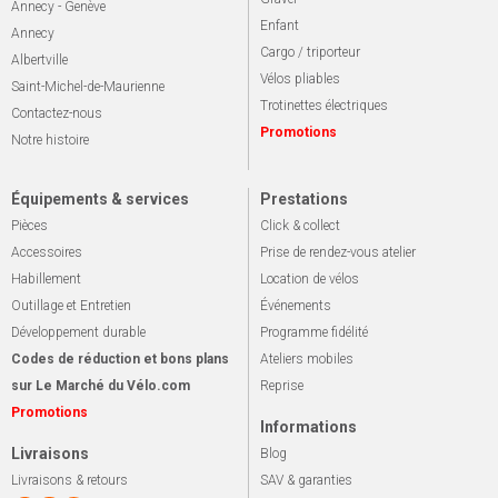
Annecy - Genève
Enfant
Annecy
Cargo / triporteur
Albertville
Vélos pliables
Saint-Michel-de-Maurienne
Trotinettes électriques
Contactez-nous
Promotions
Notre histoire
Équipements & services
Prestations
Pièces
Click & collect
Accessoires
Prise de rendez-vous atelier
Habillement
Location de vélos
Outillage et Entretien
Événements
Développement durable
Programme fidélité
Codes de réduction et bons plans
Ateliers mobiles
sur Le Marché du Vélo.com
Reprise
Promotions
Informations
Livraisons
Blog
Livraisons & retours
SAV & garanties