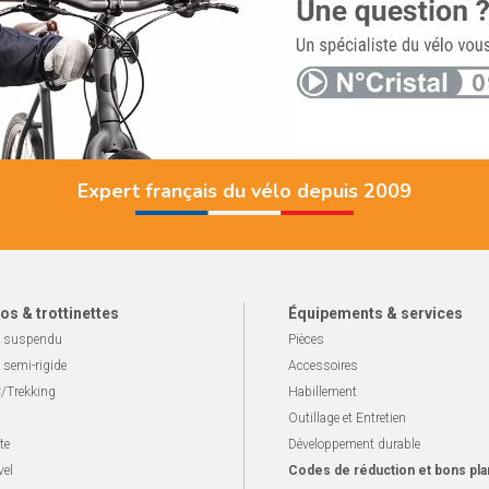
Expert français du vélo depuis 2009
os & trottinettes
Équipements & services
 suspendu
Pièces
 semi-rigide
Accessoires
/Trekking
Habillement
Outillage et Entretien
te
Développement durable
vel
Codes de réduction et bons pla