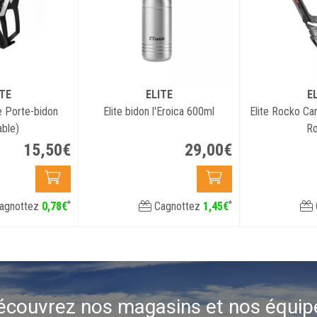
ITE
ELITE
E
e Porte-bidon
Elite bidon l'Eroica 600ml
Elite Rocko Ca
able)
R
15
,
50
€
29
,
00
€
*
*
agnottez
0
,
78
€
Cagnottez
1
,
45
€
écouvrez nos magasins et nos équip