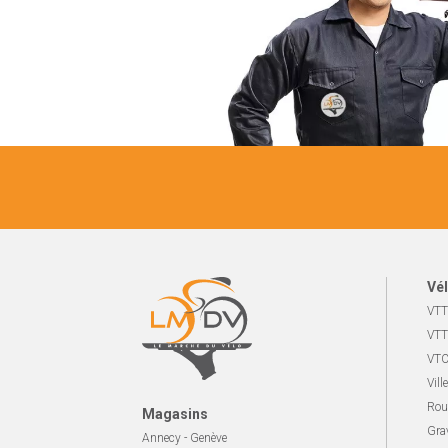
Vél
VTT
VTT
VTC
Ville
Rou
Magasins
Gra
Annecy - Genève