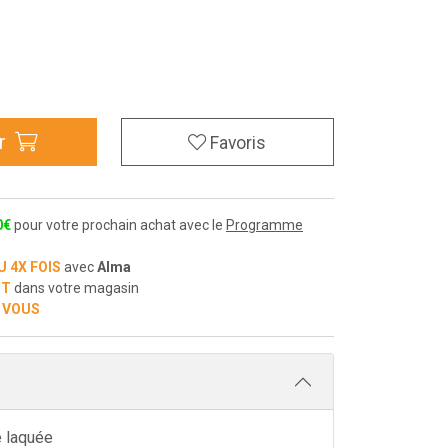
r
Favoris
0
€
pour votre prochain achat avec le
Programme
U 4X FOIS
avec
Alma
IT
dans votre magasin
 VOUS
e laquée