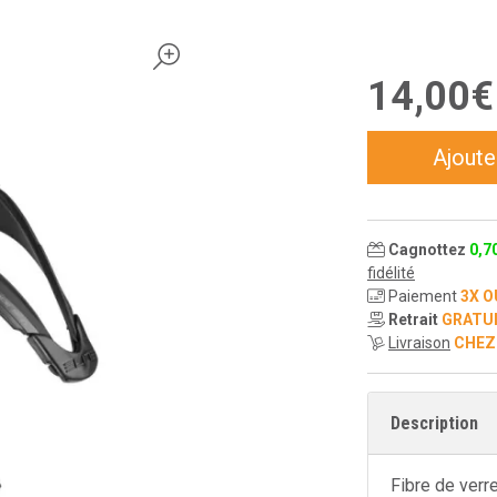
14
,
00
€
Ajoute
Cagnottez
0
,
7
fidélité
Paiement
3X O
Retrait
GRATU
Livraison
CHEZ
Description
Fibre de verr