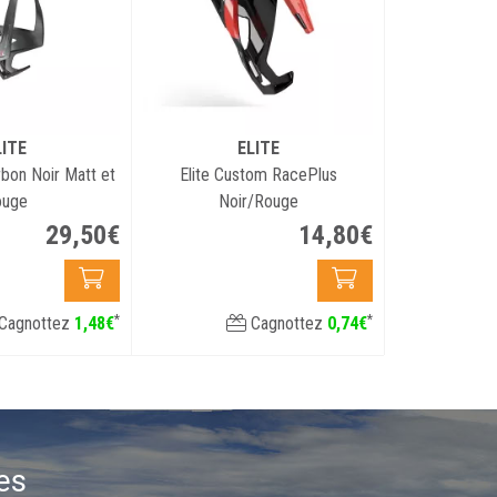
LITE
ELITE
rbon Noir Matt et
Elite Custom RacePlus
ouge
Noir/Rouge
29
,
50
€
14
,
80
€
*
*
Cagnottez
1
,
48
€
Cagnottez
0
,
74
€
es