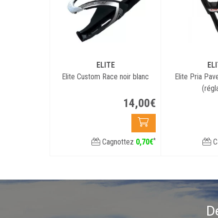
ELITE
EL
Elite Custom Race noir blanc
Elite Pria Pav
(régl
14
,
00
€
*
Cagnottez
0
,
70
€
C
D