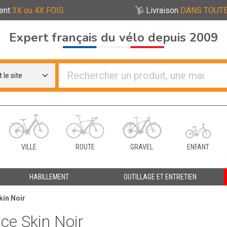
ent
3X ou 4X FOIS
Livraison
DANS TOUTE
Expert français du vélo depuis 2009
re distributeurs de vélo
VILLE
ROUTE
GRAVEL
ENFANT
HABILLEMENT
OUTILLAGE ET ENTRETIEN
kin Noir
ce Skin Noir