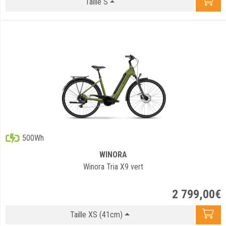
Taille S
500Wh
WINORA
Winora Tria X9 vert
2 799
,
00
€
Taille XS (41cm)