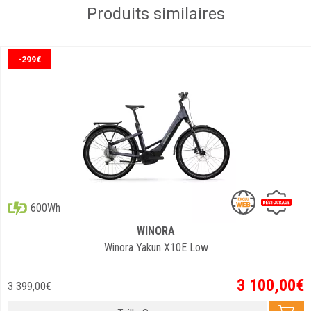
Produits similaires
-299€
600Wh
WINORA
Winora Yakun X10E Low
3 100
,
00
€
3 399
,
00
€