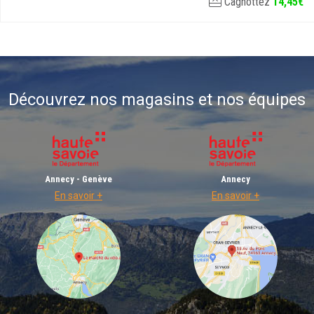
Cagnottez
14
,
45
€
Découvrez nos magasins et nos équipes
Annecy - Genève
Annecy
En savoir +
En savoir +