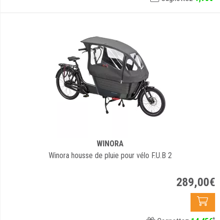
WINORA
Winora housse de pluie pour vélo F.U.B 2
289
,
00
€
*