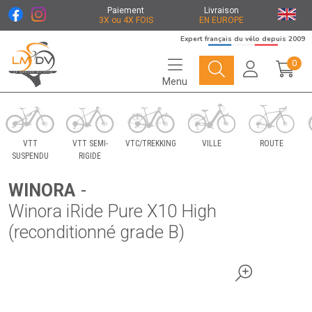
Paiement
Livraison
3X ou 4X FOIS
EN EUROPE
Expert français du vélo depuis 2009
0
Menu
Le Marché du Vélo Votre distributeurs de vélo
VTT
VTT SEMI-
VTC/TREKKING
VILLE
ROUTE
SUSPENDU
RIGIDE
WINORA
-
Winora iRide Pure X10 High
(reconditionné grade B)