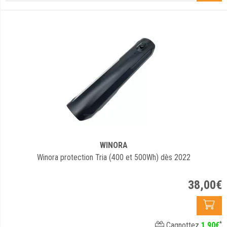
WINORA
Winora protection Tria (400 et 500Wh) dès 2022
38
,
00
€
*
Cagnottez
1
,
90
€