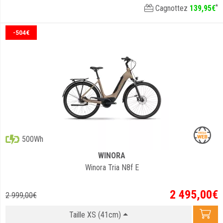
*
Cagnottez
139
,
95
€
-504€
500Wh
WINORA
Winora Tria N8f E
2 495
,
00
€
2 999
,
00
€
Taille XS (41cm)