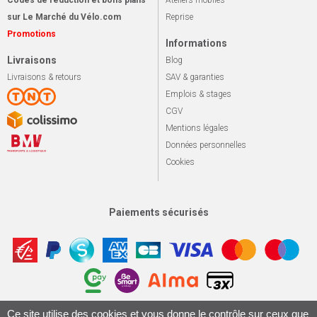
sur Le Marché du Vélo.com
Reprise
Promotions
Informations
Livraisons
Blog
Livraisons & retours
SAV & garanties
Emplois & stages
CGV
Mentions légales
Données personnelles
Cookies
Paiements sécurisés
Ce site utilise des cookies et vous donne le contrôle sur ceux que
Apotekisto, sol