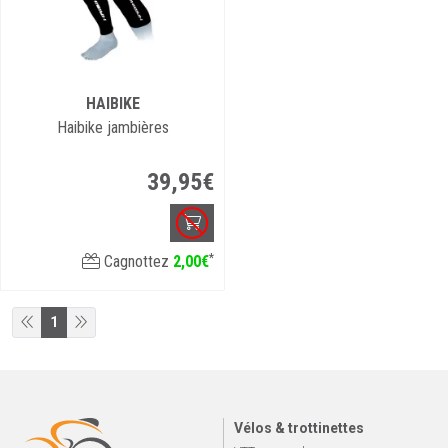
HAIBIKE
Haibike jambières
39
,
95
€
*
Cagnottez
2
,
00
€
1
Vélos & trottinettes