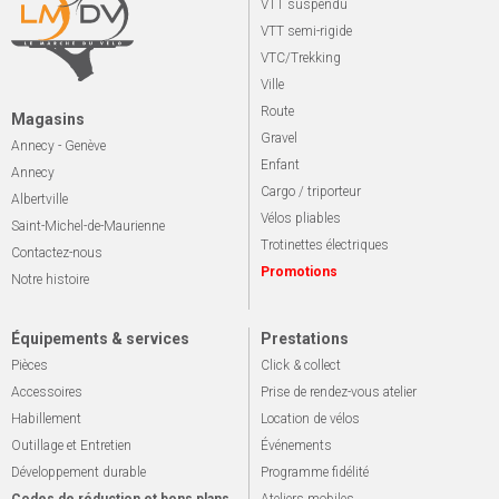
VTT suspendu
VTT semi-rigide
VTC/Trekking
Ville
Route
Magasins
Gravel
Annecy - Genève
Enfant
Annecy
Cargo / triporteur
Albertville
Vélos pliables
Saint-Michel-de-Maurienne
Trotinettes électriques
Contactez-nous
Promotions
Notre histoire
Équipements & services
Prestations
Pièces
Click & collect
Accessoires
Prise de rendez-vous atelier
Habillement
Location de vélos
Outillage et Entretien
Événements
Développement durable
Programme fidélité
Codes de réduction et bons plans
Ateliers mobiles