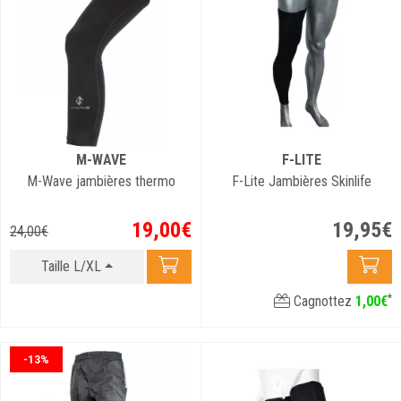
M-WAVE
F-LITE
M-Wave jambières thermo
F-Lite Jambières Skinlife
19
,
00
€
19
,
95
€
24
,
00
€
Taille L/XL
*
Cagnottez
1
,
00
€
-13%