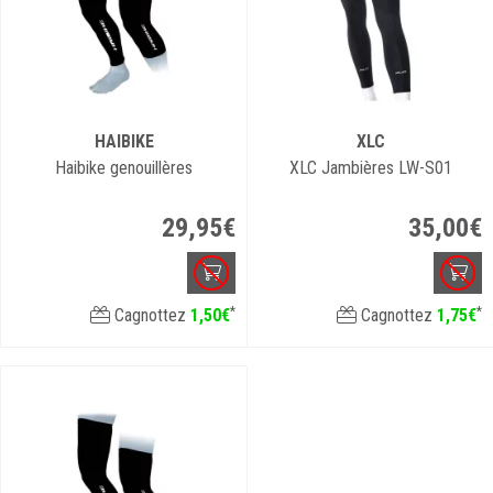
HAIBIKE
XLC
Haibike genouillères
XLC Jambières LW-S01
29
,
95
€
35
,
00
€
*
*
Cagnottez
1
,
50
€
Cagnottez
1
,
75
€