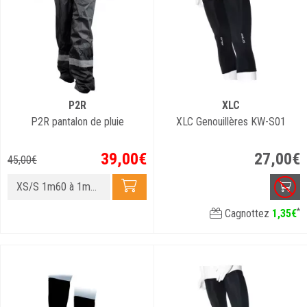
P2R
XLC
P2R pantalon de pluie
XLC Genouillères KW-S01
39
,
00
€
27
,
00
€
45
,
00
€
XS/S 1m60 à 1m68
*
Cagnottez
1
,
35
€