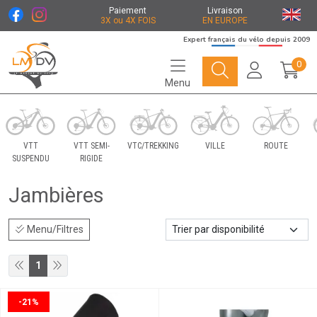
Paiement
Livraison
3X ou 4X FOIS
EN EUROPE
Expert français du vélo depuis 2009
0
Menu
Le Marché du Vélo Votre distributeurs de vélo
VTT
VTT SEMI-
VTC/TREKKING
VILLE
ROUTE
SUSPENDU
RIGIDE
Jambières
Menu/Filtres
1
-21%