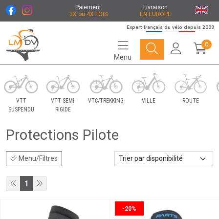
Paiement
Livraison
3X ou 4X FOIS
EN EUROPE
Expert français du vélo depuis 2009
0
Menu
Le Marché du Vélo Votre distributeurs de vélo
VTT
VTT SEMI-
VTC/TREKKING
VILLE
ROUTE
SUSPENDU
RIGIDE
Protections Pilote
Menu/Filtres
1
-20%