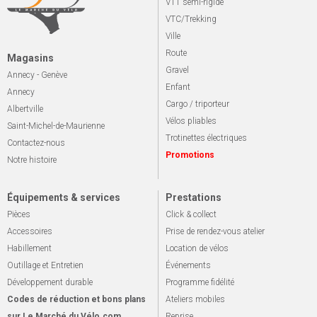
VTT semi-rigide
VTC/Trekking
Ville
Route
Magasins
Gravel
Annecy - Genève
Enfant
Annecy
Cargo / triporteur
Albertville
Vélos pliables
Saint-Michel-de-Maurienne
Trotinettes électriques
Contactez-nous
Promotions
Notre histoire
Équipements & services
Prestations
Pièces
Click & collect
Accessoires
Prise de rendez-vous atelier
Habillement
Location de vélos
Outillage et Entretien
Événements
Développement durable
Programme fidélité
Codes de réduction et bons plans
Ateliers mobiles
sur Le Marché du Vélo.com
Reprise