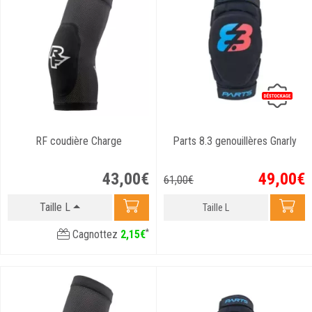
RF coudière Charge
Parts 8.3 genouillères Gnarly
43
,
00
€
49
,
00
€
61
,
00
€
Taille L
Taille L
*
Cagnottez
2
,
15
€