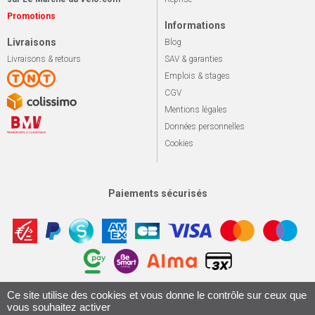
Promotions
Informations
Livraisons
Blog
Livraisons & retours
SAV & garanties
Emplois & stages
CGV
Mentions légales
Données personnelles
Cookies
Paiements sécurisés
Ce site utilise des cookies et vous donne le contrôle sur ceux que
Apotekisto, sol
© 2026 Le marché du vélo
Tous droits réservés.
vous souhaitez activer
Conception & Réalisation 161.io