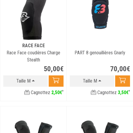
RACE FACE
Race Face coudières Charge
PART 8 genouillières Gnarly
Stealth
50
,
00
€
70
,
00
€
Taille M
Taille M
*
*
Cagnottez
2
,
50
€
Cagnottez
3
,
50
€