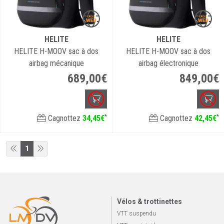
HELITE
HELITE
HELITE H-MOOV sac à dos
HELITE H-MOOV sac à dos
airbag mécanique
airbag électronique
689
,
00
€
849
,
00
€
*
*
Cagnottez
34
,
45
€
Cagnottez
42
,
45
€
1
Vélos & trottinettes
VTT suspendu