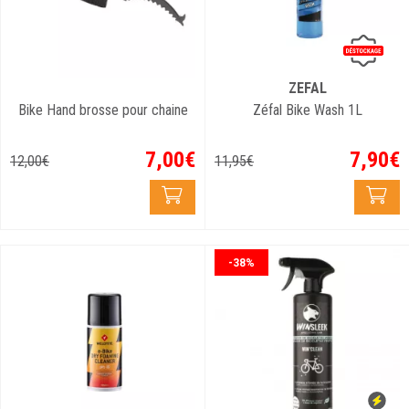
ZEFAL
Bike Hand brosse pour chaine
Zéfal Bike Wash 1L
7
,
00
€
7
,
90
€
12
,
00
€
11
,
95
€
-38%