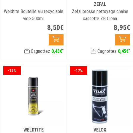
ZEFAL
Weldtite Bouteille alu recyclable
Zefal brosse nettoyage chaine
vide 500ml
cassette ZB Clean
8
,
50
€
8
,
95
€
*
*
Cagnottez
0
,
43
€
Cagnottez
0
,
45
€
-12%
-17%
WELDTITE
VELOX