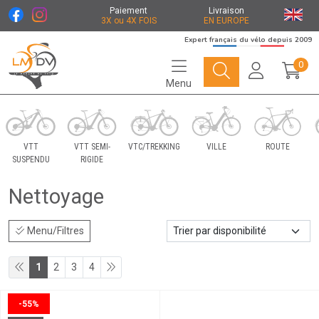
Paiement
Livraison
3X ou 4X FOIS
EN EUROPE
Expert français du vélo depuis 2009
0
Menu
Le Marché du Vélo Votre distributeurs de vélo
VTT
VTT SEMI-
VTC/TREKKING
VILLE
ROUTE
SUSPENDU
RIGIDE
Nettoyage
Menu/Filtres
1
2
3
4
-55%