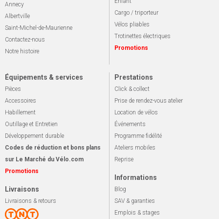
Enfant
Annecy
Cargo / triporteur
Albertville
Vélos pliables
Saint-Michel-de-Maurienne
Trotinettes électriques
Contactez-nous
Promotions
Notre histoire
Équipements & services
Prestations
Pièces
Click & collect
Accessoires
Prise de rendez-vous atelier
Habillement
Location de vélos
Outillage et Entretien
Événements
Développement durable
Programme fidélité
Codes de réduction et bons plans
Ateliers mobiles
sur Le Marché du Vélo.com
Reprise
Promotions
Informations
Livraisons
Blog
Livraisons & retours
SAV & garanties
Emplois & stages