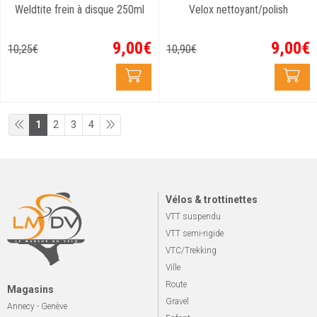
Weldtite frein à disque 250ml
Velox nettoyant/polish
9
,
00
€
9
,
00
€
10
,
25
€
10
,
90
€
1
2
3
4
Vélos & trottinettes
VTT suspendu
VTT semi-rigide
VTC/Trekking
Ville
Route
Magasins
Gravel
Annecy - Genève