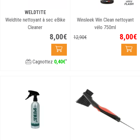
WELDTITE
Weldtite nettoyant à sec eBike
Winsleek Win Clean nettoyant
Cleaner
vélo 750ml
8
,
00
€
8
,
00
€
12
,
90
€
*
Cagnottez
0
,
40
€