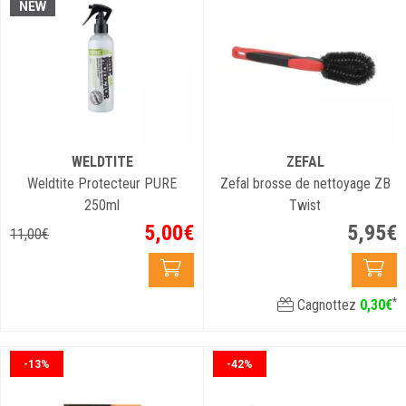
NEW
WELDTITE
ZEFAL
Weldtite Protecteur PURE
Zefal brosse de nettoyage ZB
250ml
Twist
5
,
00
€
5
,
95
€
11
,
00
€
*
Cagnottez
0
,
30
€
-13%
-42%