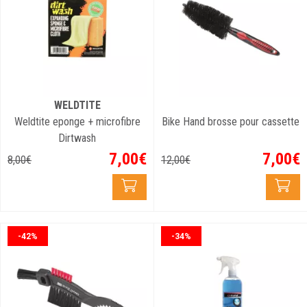
WELDTITE
Weldtite eponge + microfibre
Bike Hand brosse pour cassette
Dirtwash
7
,
00
€
7
,
00
€
8
,
00
€
12
,
00
€
-42%
-34%