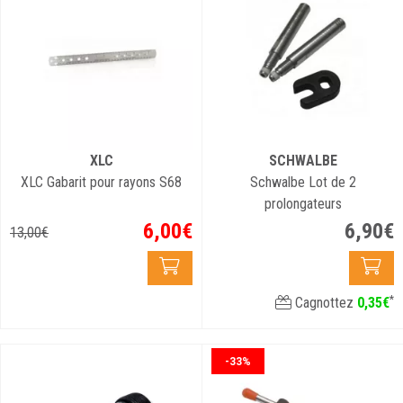
XLC
SCHWALBE
XLC Gabarit pour rayons S68
Schwalbe Lot de 2
prolongateurs
6
,
00
€
6
,
90
€
13
,
00
€
*
Cagnottez
0
,
35
€
-33%