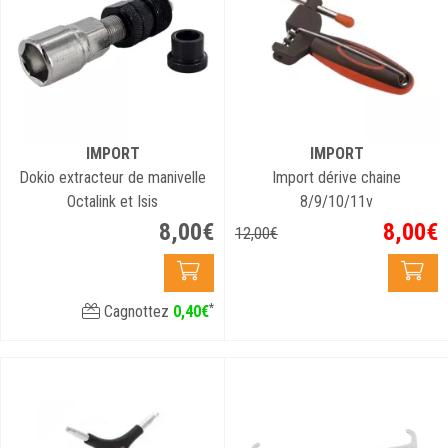
IMPORT
IMPORT
Dokio extracteur de manivelle
Import dérive chaine
Octalink et Isis
8/9/10/11v
8
,
00
€
8
,
00
€
12
,
00
€
*
Cagnottez
0
,
40
€