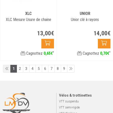
XLC
UNIOR
XLC Mesure Usure de chaine
Unior clé à rayons
13
,
00
€
14
,
00
€
*
*
Cagnottez
0
,
65
€
Cagnottez
0
,
70
€
1
2
3
4
5
6
7
8
9
Vélos & trottinettes
VTT suspendu
VTT semi-rigide