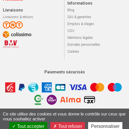
Informations
Livraisons
Blog
Livraisons & retours
SAV & garanties
Emplois & stages
CGV
Mentions légales
Données personnelles
Cookies
Paiements sécurisés
Ce site utilise des cookies et vous donne le contrôle sur ceux que
Apotekisto, sol
© 2026 Le marché du vélo
Tous droits réservés.
vous souhaitez activer
Conception & Réalisation 161.io
Tout accepter
Tout refuser
Personnaliser