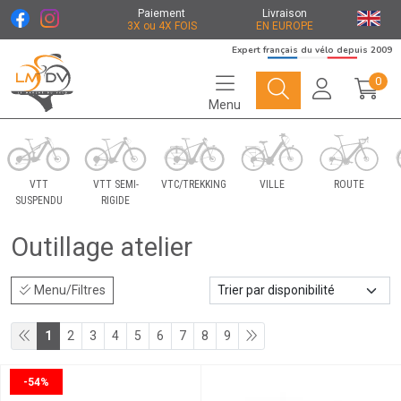
Paiement
Livraison
3X ou 4X FOIS
EN EUROPE
Expert français du vélo depuis 2009
0
Menu
Le Marché du Vélo Votre distributeurs de vélo
VTT
VTT SEMI-
VTC/TREKKING
VILLE
ROUTE
SUSPENDU
RIGIDE
Outillage atelier
Menu/Filtres
1
2
3
4
5
6
7
8
9
-54%