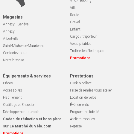
VTC/Trekking
Ville
Route
Magasins
Gravel
Annecy - Genève
Enfant
Annecy
Cargo / triporteur
Albertville
Vélos pliables
Saint-Michel-de-Maurienne
Trotinettes électriques
Contactez-nous
Promotions
Notre histoire
Équipements & services
Prestations
Pièces
Click & collect
Accessoires
Prise de rendez-vous atelier
Habillement
Location de vélos
Outillage et Entretien
Événements
Développement durable
Programme fidélité
Codes de réduction et bons plans
Ateliers mobiles
sur Le Marché du Vélo.com
Reprise
Promotions