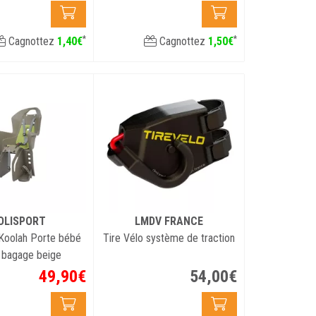
*
*
Cagnottez
1
,
40
€
Cagnottez
1
,
50
€
OLISPORT
LMDV FRANCE
 Koolah Porte bébé
Tire Vélo système de traction
 bagage beige
49
,
90
€
54
,
00
€