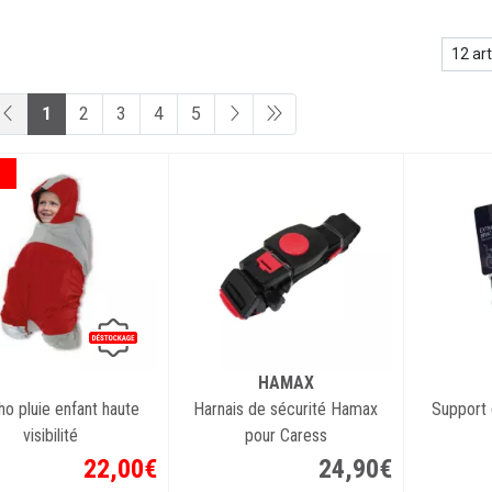
1
2
3
4
5
HAMAX
o pluie enfant haute
Harnais de sécurité Hamax
Support 
visibilité
pour Caress
22
,
00
€
24
,
90
€