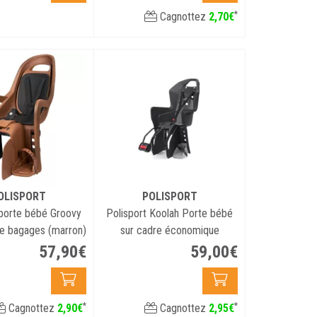
*
Cagnottez
2
,
70
€
OLISPORT
POLISPORT
 porte bébé Groovy
Polisport Koolah Porte bébé
te bagages (marron)
sur cadre économique
57
,
90
€
59
,
00
€
*
*
Cagnottez
2
,
90
€
Cagnottez
2
,
95
€