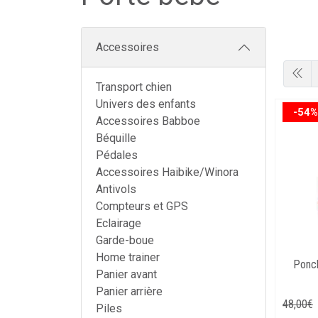
Accessoires
Transport chien
Univers des enfants
-54%
Accessoires Babboe
Béquille
Pédales
Accessoires Haibike/Winora
Antivols
Compteurs et GPS
Eclairage
Garde-boue
Home trainer
Ponch
Panier avant
Panier arrière
48
,
00
€
Piles