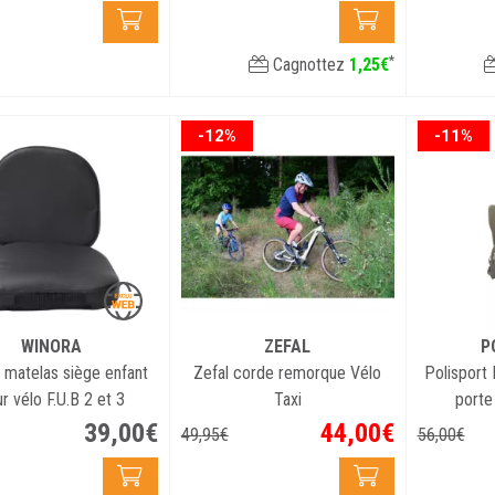
*
Cagnottez
1
,
25
€
-12%
-11%
WINORA
ZEFAL
P
 matelas siège enfant
Zefal corde remorque Vélo
Polisport
r vélo F.U.B 2 et 3
Taxi
porte
39
,
00
€
44
,
00
€
49
,
95
€
56
,
00
€