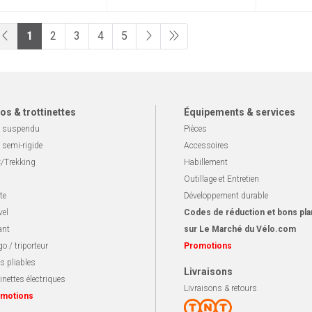
1
2
3
4
5
os & trottinettes
Équipements & services
 suspendu
Pièces
 semi-rigide
Accessoires
/Trekking
Habillement
Outillage et Entretien
te
Développement durable
vel
Codes de réduction et bons pla
ant
sur Le Marché du Vélo.com
o / triporteur
Promotions
s pliables
Livraisons
inettes électriques
Livraisons & retours
motions