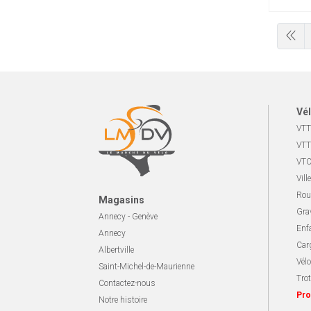
Vél
VTT
VTT
VTC
Ville
Rou
Magasins
Gra
Annecy - Genève
Enf
Annecy
Carg
Albertville
Vélo
Saint-Michel-de-Maurienne
Trot
Contactez-nous
Pro
Notre histoire