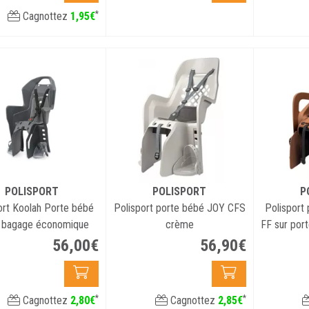
*
Cagnottez
1
,
95
€
POLISPORT
POLISPORT
P
ort Koolah Porte bébé
Polisport porte bébé JOY CFS
Polisport
 bagage économique
crème
FF sur por
56
,
00
€
56
,
90
€
*
*
Cagnottez
2
,
80
€
Cagnottez
2
,
85
€