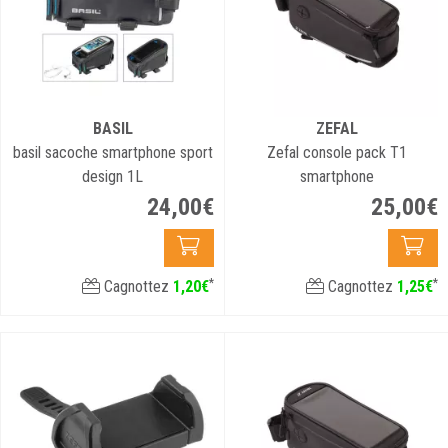
BASIL
ZEFAL
basil sacoche smartphone sport
Zefal console pack T1
design 1L
smartphone
24
,
00
€
25
,
00
€
*
*
Cagnottez
1
,
20
€
Cagnottez
1
,
25
€