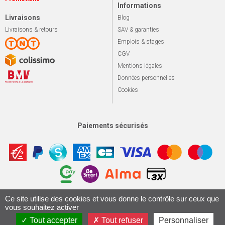
Informations
Livraisons
Blog
Livraisons & retours
SAV & garanties
Emplois & stages
CGV
Mentions légales
Données personnelles
Cookies
Paiements sécurisés
Ce site utilise des cookies et vous donne le contrôle sur ceux que
Apotekisto, sol
© 2026 Le marché du vélo
Tous droits réservés.
vous souhaitez activer
Conception & Réalisation 161.io
Tout accepter
Tout refuser
Personnaliser