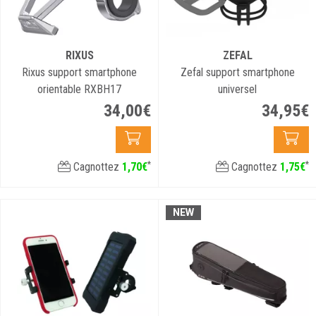
RIXUS
ZEFAL
Rixus support smartphone
Zefal support smartphone
orientable RXBH17
universel
34
,
00
€
34
,
95
€
*
*
Cagnottez
1
,
70
€
Cagnottez
1
,
75
€
NEW