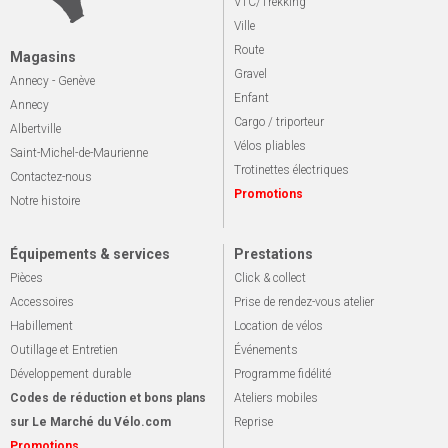
VTC/Trekking
Ville
Route
Magasins
Gravel
Annecy - Genève
Enfant
Annecy
Cargo / triporteur
Albertville
Vélos pliables
Saint-Michel-de-Maurienne
Trotinettes électriques
Contactez-nous
Promotions
Notre histoire
Équipements & services
Prestations
Pièces
Click & collect
Accessoires
Prise de rendez-vous atelier
Habillement
Location de vélos
Outillage et Entretien
Événements
Développement durable
Programme fidélité
Codes de réduction et bons plans
Ateliers mobiles
sur Le Marché du Vélo.com
Reprise
Promotions