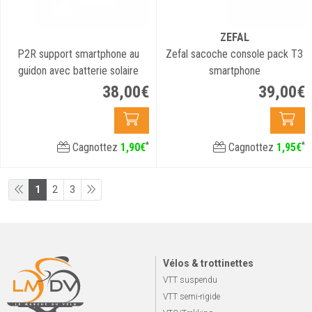
ZEFAL
P2R support smartphone au
Zefal sacoche console pack T3
guidon avec batterie solaire
smartphone
38
,
00
€
39
,
00
€
*
*
Cagnottez
1
,
90
€
Cagnottez
1
,
95
€
1
2
3
Vélos & trottinettes
VTT suspendu
VTT semi-rigide