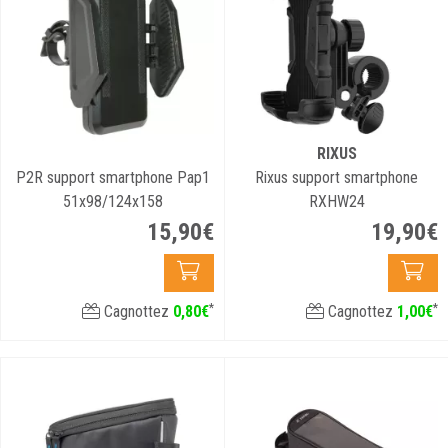
RIXUS
P2R support smartphone Pap1
Rixus support smartphone
51x98/124x158
RXHW24
15
,
90
€
19
,
90
€
*
*
Cagnottez
0
,
80
€
Cagnottez
1
,
00
€