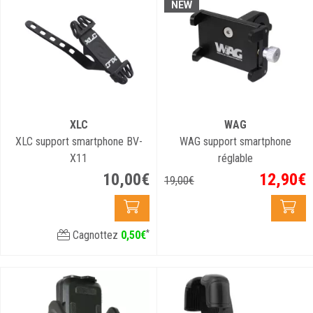
NEW
XLC
WAG
XLC support smartphone BV-
WAG support smartphone
X11
réglable
10
,
00
€
12
,
90
€
19
,
00
€
*
Cagnottez
0
,
50
€