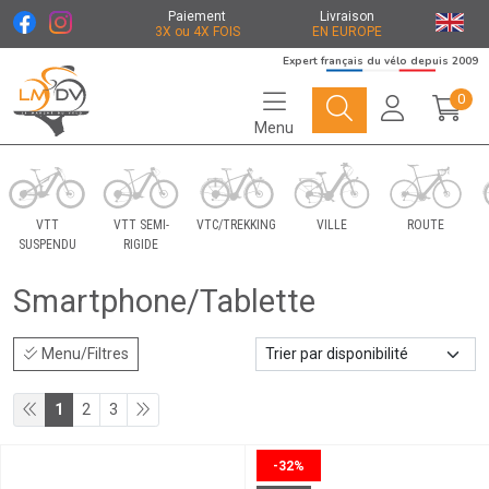
Paiement
Livraison
3X ou 4X FOIS
EN EUROPE
Expert français du vélo depuis 2009
0
Menu
Le Marché du Vélo Votre distributeurs de vélo
VTT
VTT SEMI-
VTC/TREKKING
VILLE
ROUTE
SUSPENDU
RIGIDE
Smartphone/Tablette
Menu/Filtres
1
2
3
-32%