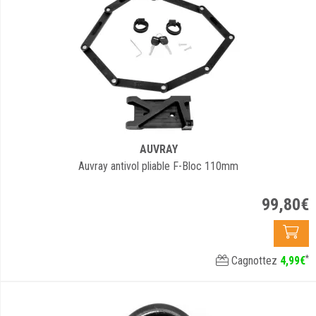
AUVRAY
Auvray antivol pliable F-Bloc 110mm
99
,
80
€
*
Cagnottez
4
,
99
€