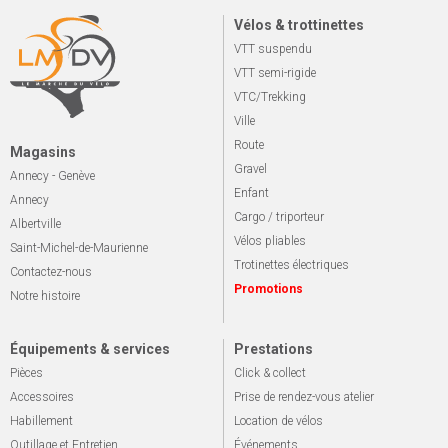
Vélos & trottinettes
VTT suspendu
VTT semi-rigide
VTC/Trekking
Ville
Route
Magasins
Gravel
Annecy - Genève
Enfant
Annecy
Cargo / triporteur
Albertville
Vélos pliables
Saint-Michel-de-Maurienne
Trotinettes électriques
Contactez-nous
Promotions
Notre histoire
Équipements & services
Prestations
Pièces
Click & collect
Accessoires
Prise de rendez-vous atelier
Habillement
Location de vélos
Outillage et Entretien
Événements