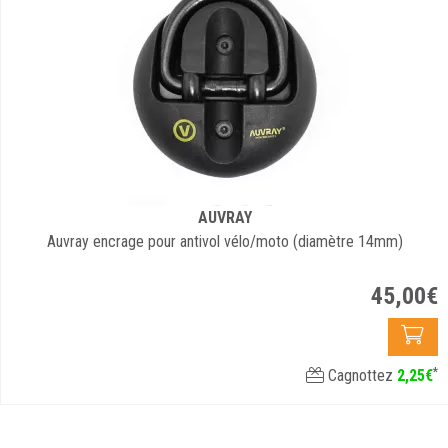
AUVRAY
Auvray encrage pour antivol vélo/moto (diamètre 14mm)
45
,
00
€
*
Cagnottez
2
,
25
€