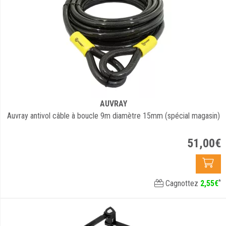
AUVRAY
Auvray antivol câble à boucle 9m diamètre 15mm (spécial magasin)
51
,
00
€
*
Cagnottez
2
,
55
€