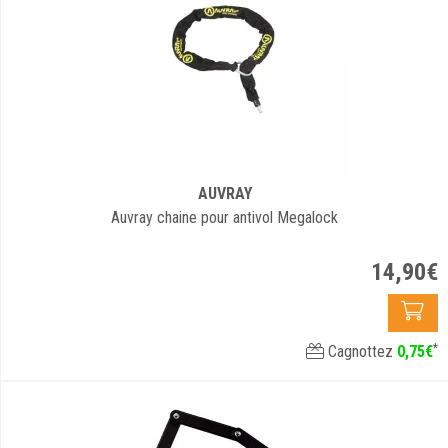
AUVRAY
Auvray chaine pour antivol Megalock
14
,
90
€
*
Cagnottez
0
,
75
€