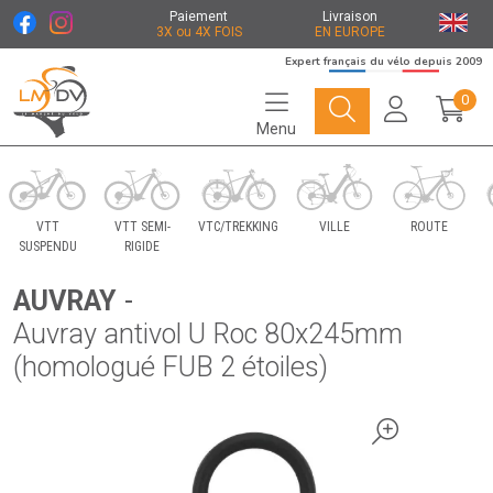
Paiement
Livraison
3X ou 4X FOIS
EN EUROPE
Expert français du vélo depuis 2009
0
Menu
Le Marché du Vélo Votre distributeurs de vélo
VTT
VTT SEMI-
VTC/TREKKING
VILLE
ROUTE
SUSPENDU
RIGIDE
AUVRAY
-
Auvray antivol U Roc 80x245mm
(homologué FUB 2 étoiles)