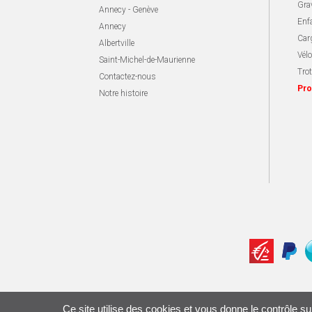
Gra
Annecy - Genève
Enf
Annecy
Carg
Albertville
Vélo
Saint-Michel-de-Maurienne
Trot
Contactez-nous
Pro
Notre histoire
Ce site utilise des cookies et vous donne le contrôle s