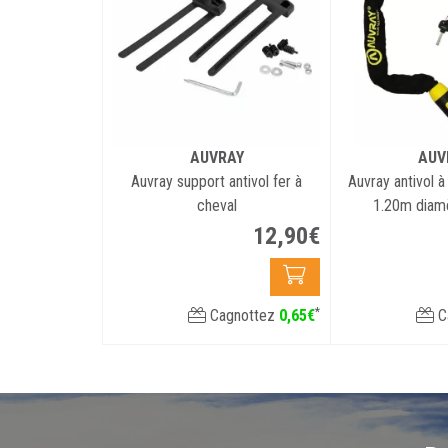
AUVRAY
AUV
Auvray support antivol fer à
Auvray antivol à
cheval
1.20m dia
12
,
90
€
*
Cagnottez
0
,
65
€
C