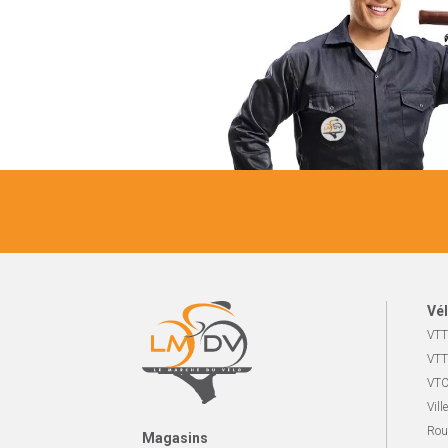
Vél
VTT
VTT
VTC
Ville
Rou
Magasins