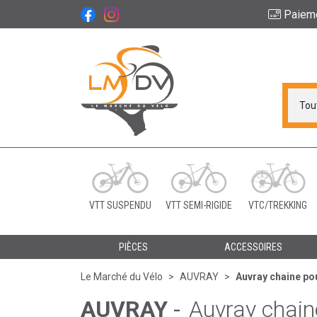
Paiem
Le Marché du Vélo Vot
VTT SUSPENDU
VTT SEMI-RIGIDE
VTC/TREKKING
PIÈCES
ACCESSOIRES
Le Marché du Vélo
AUVRAY
Auvray chaine po
AUVRAY
-
Auvray chain