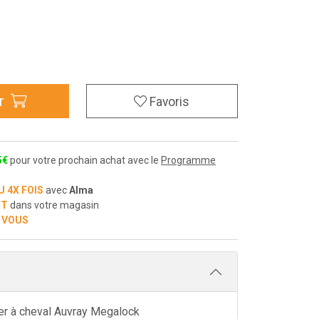
r
Favoris
5
€
pour votre prochain achat avec le
Programme
U 4X FOIS
avec
Alma
IT
dans votre magasin
 VOUS
fer à cheval Auvray Megalock