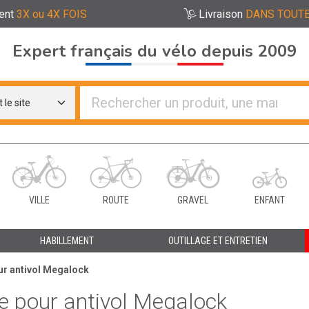
ent
3X ou 4X FOIS
Livraison
DANS TOUTE
Expert français du vélo depuis 2009
re distributeurs de vélo
VILLE
ROUTE
GRAVEL
ENFANT
HABILLEMENT
OUTILLAGE ET ENTRETIEN
ur antivol Megalock
e pour antivol Megalock