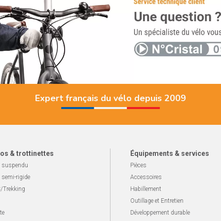
Expert français du vélo depuis 2009
os & trottinettes
Équipements & services
 suspendu
Pièces
 semi-rigide
Accessoires
/Trekking
Habillement
Outillage et Entretien
te
Développement durable