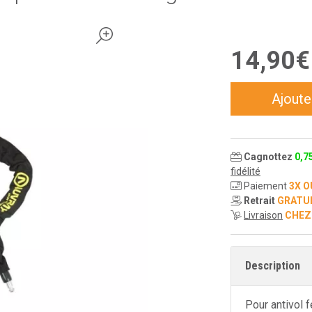
14
,
90
€
Ajoute
Cagnottez
0
,
7
fidélité
Paiement
3X O
Retrait
GRATU
Livraison
CHEZ
Description
Pour antivol 