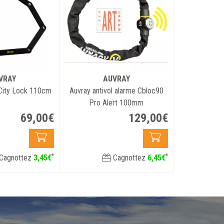
VRAY
AUVRAY
 City Lock 110cm
Auvray antivol alarme Cbloc90
Pro Alert 100mm
69
,
00
€
129
,
00
€
*
*
Cagnottez
3
,
45
€
Cagnottez
6
,
45
€