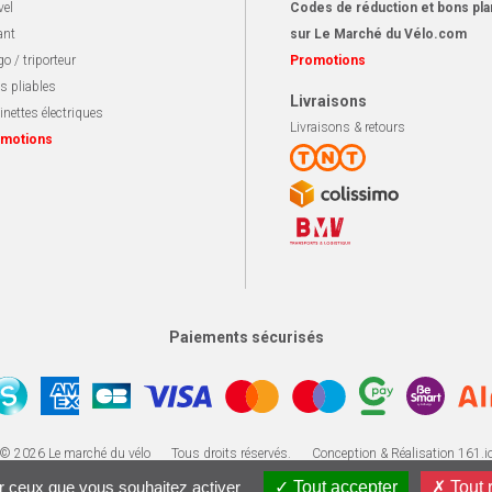
vel
Codes de réduction et bons pla
ant
sur Le Marché du Vélo.com
o / triporteur
Promotions
s pliables
Livraisons
inettes électriques
Livraisons & retours
motions
Paiements sécurisés
Apotekisto, solution ecommerce
© 2026 Le marché du vélo
Tous droits réservés.
Conception & Réalisation 161.i
ur ceux que vous souhaitez activer
Tout accepter
Tout 