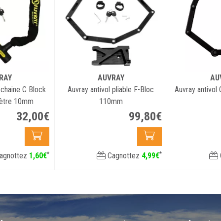
RAY
AUVRAY
AU
 chaine C Block
Auvray antivol pliable F-Bloc
Auvray antivol
mètre 10mm
110mm
32
,
00
€
99
,
80
€
*
*
agnottez
1
,
60
€
Cagnottez
4
,
99
€