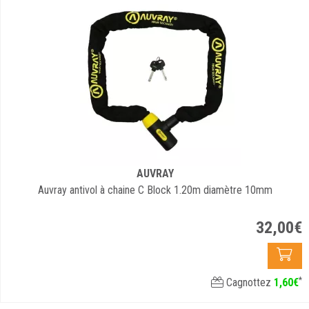
AUVRAY
Auvray antivol à chaine C Block 1.20m diamètre 10mm
32
,
00
€
*
Cagnottez
1
,
60
€