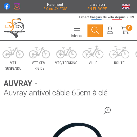
Paiement
Livraison
3X ou 4X FOIS
EN EUROPE
Expert français du vélo depuis 2009
0
Menu
Le Marché du Vélo Votre distributeurs de vélo
VTT
VTT SEMI-
VTC/TREKKING
VILLE
ROUTE
SUSPENDU
RIGIDE
AUVRAY
-
Auvray antivol câble 65cm à clé