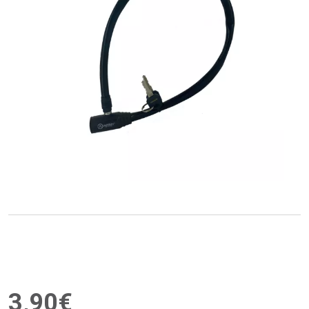
3
,
90
€