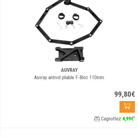
AUVRAY
Auvray antivol pliable F-Bloc 110mm
99
,
80
€
*
Cagnottez
4
,
99
€