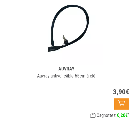
AUVRAY
Auvray antivol câble 65cm à clé
3
,
90
€
*
Cagnottez
0
,
20
€