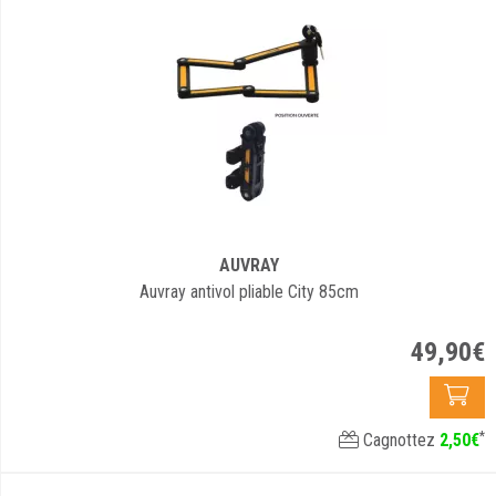
AUVRAY
Auvray antivol pliable City 85cm
49
,
90
€
*
Cagnottez
2
,
50
€