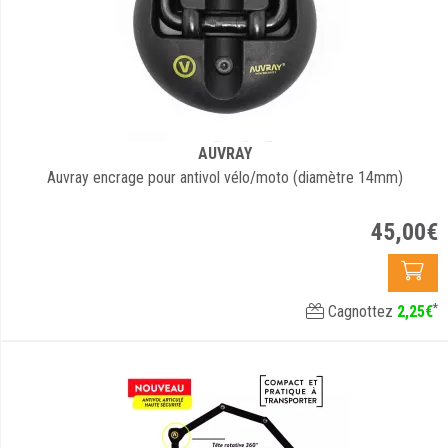
AUVRAY
Auvray encrage pour antivol vélo/moto (diamètre 14mm)
45
,
00
€
*
Cagnottez
2
,
25
€