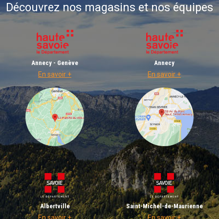
Découvrez nos magasins et nos équipes
Annecy - Genève
Annecy
En savoir +
En savoir +
Albertville
Saint-Michel-de-Maurienne
En savoir +
En savoir +