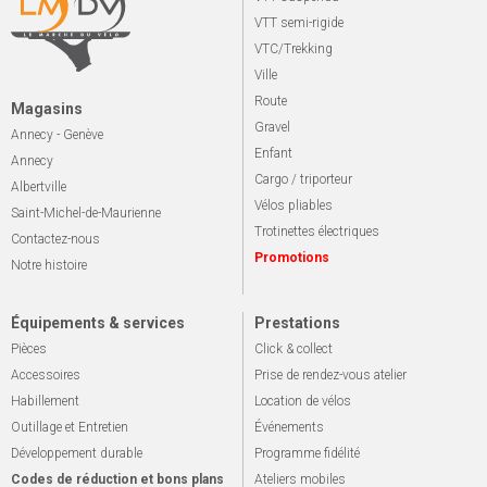
VTT semi-rigide
VTC/Trekking
Ville
Route
Magasins
Gravel
Annecy - Genève
Enfant
Annecy
Cargo / triporteur
Albertville
Vélos pliables
Saint-Michel-de-Maurienne
Trotinettes électriques
Contactez-nous
Promotions
Notre histoire
Équipements & services
Prestations
Pièces
Click & collect
Accessoires
Prise de rendez-vous atelier
Habillement
Location de vélos
Outillage et Entretien
Événements
Développement durable
Programme fidélité
Codes de réduction et bons plans
Ateliers mobiles