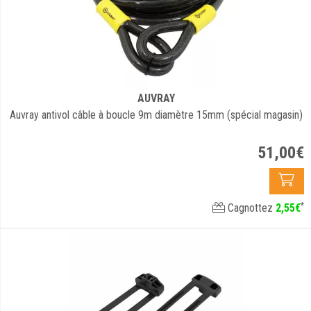
AUVRAY
Auvray antivol câble à boucle 9m diamètre 15mm (spécial magasin)
51
,
00
€
*
Cagnottez
2
,
55
€