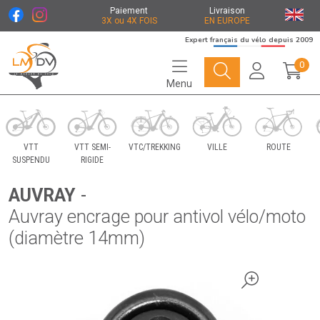
Paiement
Livraison
3X ou 4X FOIS
EN EUROPE
Expert français du vélo depuis 2009
0
Menu
Le Marché du Vélo Votre distributeurs de vélo
VTT
VTT SEMI-
VTC/TREKKING
VILLE
ROUTE
SUSPENDU
RIGIDE
AUVRAY
-
Auvray encrage pour antivol vélo/moto
(diamètre 14mm)