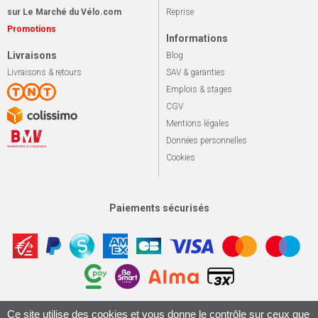
sur Le Marché du Vélo.com
Reprise
Promotions
Informations
Livraisons
Blog
Livraisons & retours
SAV & garanties
Emplois & stages
CGV
Mentions légales
Données personnelles
Cookies
Paiements sécurisés
Apotekisto, sol
Ce site utilise des cookies et vous donne le contrôle sur ceux que
© 2026 Le marché du vélo
Tous droits réservés.