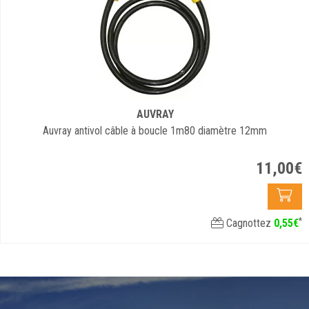
AUVRAY
Auvray antivol câble à boucle 1m80 diamètre 12mm
11
,
00
€
*
Cagnottez
0
,
55
€