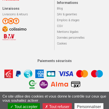
Informations
Livraisons
Blog
Livraisons & retours
SAV & garanties
Emplois & stages
CGV
Mentions légales
Données personnelles
Cookies
Paiements sécurisés
Ce site utilise des cookies et vous donne le contrôle sur ceux que
Apotekisto, sol
© 2026 Le marché du vélo
Tous droits réservés.
vous souhaitez activer
Conception & Réalisation 161.io
Tout accepter
Tout refuser
Personnaliser