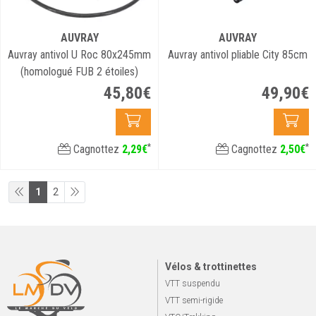
AUVRAY
AUVRAY
Auvray antivol U Roc 80x245mm
Auvray antivol pliable City 85cm
(homologué FUB 2 étoiles)
45
,
80
€
49
,
90
€
*
*
Cagnottez
2
,
29
€
Cagnottez
2
,
50
€
1
2
Vélos & trottinettes
VTT suspendu
VTT semi-rigide