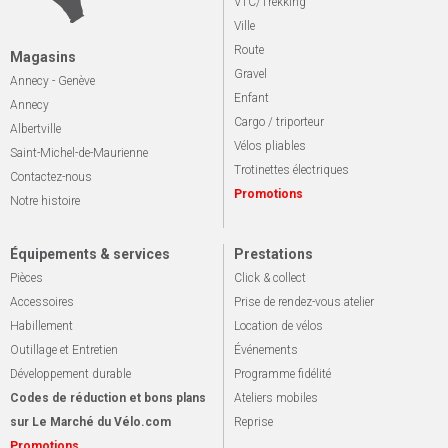
VTC/Trekking
Ville
Route
Magasins
Gravel
Annecy - Genève
Enfant
Annecy
Cargo / triporteur
Albertville
Vélos pliables
Saint-Michel-de-Maurienne
Trotinettes électriques
Contactez-nous
Promotions
Notre histoire
Équipements & services
Prestations
Pièces
Click & collect
Accessoires
Prise de rendez-vous atelier
Habillement
Location de vélos
Outillage et Entretien
Événements
Développement durable
Programme fidélité
Codes de réduction et bons plans
Ateliers mobiles
sur Le Marché du Vélo.com
Reprise
Promotions