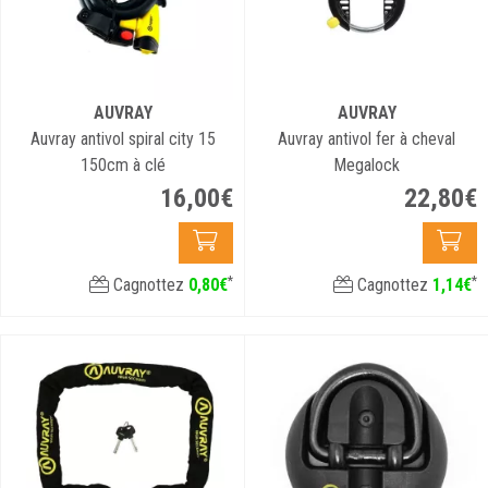
AUVRAY
AUVRAY
Auvray antivol spiral city 15
Auvray antivol fer à cheval
150cm à clé
Megalock
16
,
00
€
22
,
80
€
*
*
Cagnottez
0
,
80
€
Cagnottez
1
,
14
€