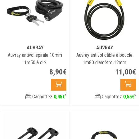
AUVRAY
AUVRAY
Auvray antivol spirale 10mm
Auvray antivol câble à boucle
1m50 à clé
1m80 diamètre 12mm
8
,
90
€
11
,
00
€
*
*
Cagnottez
0
,
45
€
Cagnottez
0
,
55
€