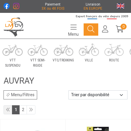
Paiement
Livraison
3X ou 4X FOIS
EN EUROPE
Expert français du vélo depuis 2009
0
Menu
Le Marché du Vélo Votre distributeurs de vélo
VTT
VTT SEMI-
VTC/TREKKING
VILLE
ROUTE
SUSPENDU
RIGIDE
AUVRAY
Menu/Filtres
1
2