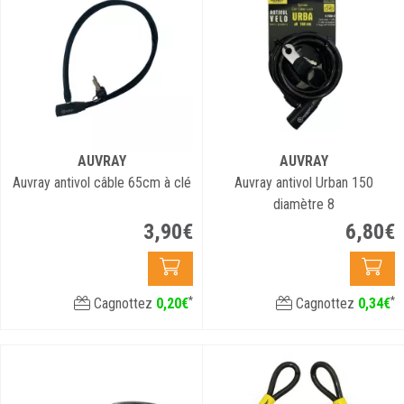
AUVRAY
AUVRAY
Auvray antivol câble 65cm à clé
Auvray antivol Urban 150
diamètre 8
3
,
90
€
6
,
80
€
*
*
Cagnottez
0
,
20
€
Cagnottez
0
,
34
€