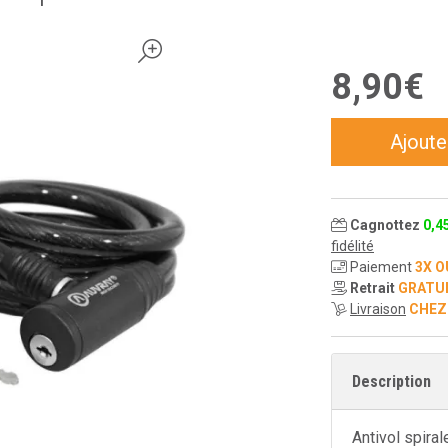
8
,
90
€
Ajoute
Cagnottez
0
,
4
fidélité
Paiement
3X O
Retrait
GRATU
Livraison
CHEZ
Description
Antivol spiral