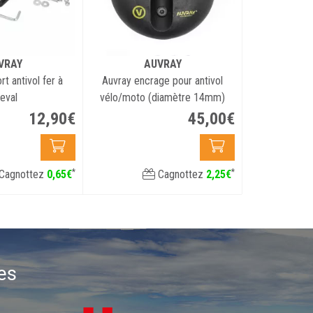
VRAY
AUVRAY
t antivol fer à
Auvray encrage pour antivol
eval
vélo/moto (diamètre 14mm)
12
,
90
€
45
,
00
€
*
*
Cagnottez
0
,
65
€
Cagnottez
2
,
25
€
es