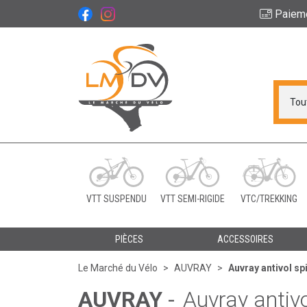
Paiem
Le Marché du Vélo Vot
VTT SUSPENDU
VTT SEMI-RIGIDE
VTC/TREKKING
PIÈCES
ACCESSOIRES
Le Marché du Vélo
AUVRAY
Auvray antivol s
AUVRAY
-
Auvray antiv