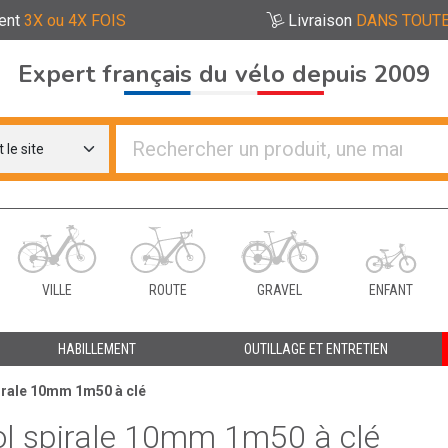
ent
3X ou 4X FOIS
Livraison
DANS TOUTE
Expert français du vélo depuis 2009
re distributeurs de vélo
VILLE
ROUTE
GRAVEL
ENFANT
HABILLEMENT
OUTILLAGE ET ENTRETIEN
pirale 10mm 1m50 à clé
ol spirale 10mm 1m50 à clé