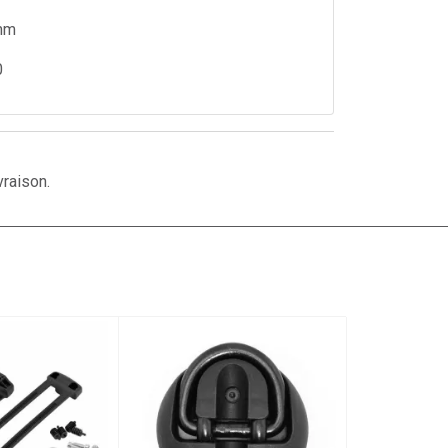
mm
0
vraison.