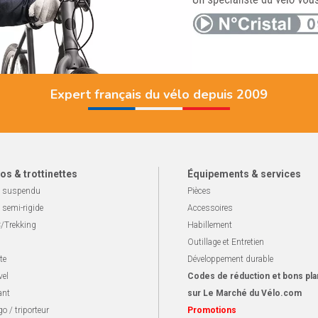
Expert français du vélo depuis 2009
os & trottinettes
Équipements & services
 suspendu
Pièces
 semi-rigide
Accessoires
/Trekking
Habillement
Outillage et Entretien
te
Développement durable
vel
Codes de réduction et bons pla
ant
sur Le Marché du Vélo.com
o / triporteur
Promotions