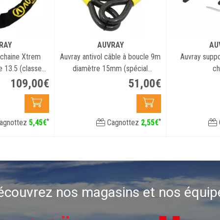
RAY
AUVRAY
AU
 chaine Xtrem
Auvray antivol câble à boucle 9m
Auvray suppor
 13.5 (classe
diamètre 15mm (spécial
ch
A)
magasin)
109
,
00
€
51
,
00
€
*
*
agnottez
5
,
45
€
Cagnottez
2
,
55
€
écouvrez nos magasins et nos équip