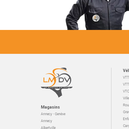
Vél
VTT
VTT
VTC
Ville
Rou
Magasins
Gra
Annecy - Genève
Enf
Annecy
Carg
Albertville