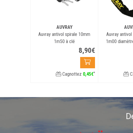
AUVRAY
AUV
Auvray antivol spirale 10mm
Auvray antivol
1m50 à clé
1m00 diamètre
SR
8
,
90
€
*
Cagnottez
0
,
45
€
C
D