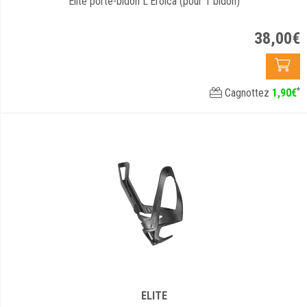
Elite porte-bidon L'Eroica (pour 1 bidon)
38
,
00
€
*
Cagnottez
1
,
90
€
ELITE