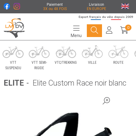
Paiement
Livraison
3X ou 4X FOIS
EN EUROPE
Expert français du vélo depuis 2009
0
Menu
Le Marché du Vélo Votre distributeurs de vélo
VTT
VTT SEMI-
VTC/TREKKING
VILLE
ROUTE
SUSPENDU
RIGIDE
ELITE
-
Elite Custom Race noir blanc