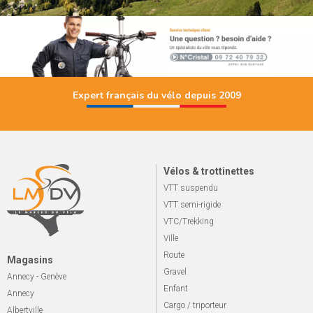
Expert français du vélo depuis 2009
Vélos & trottinettes
VTT suspendu
VTT semi-rigide
VTC/Trekking
Ville
Route
Magasins
Gravel
Annecy - Genève
Enfant
Annecy
Cargo / triporteur
Albertville