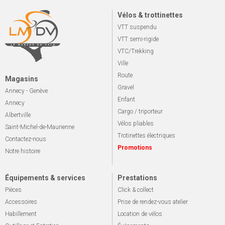
Vélos & trottinettes
VTT suspendu
VTT semi-rigide
VTC/Trekking
Ville
Route
Magasins
Gravel
Annecy - Genève
Enfant
Annecy
Cargo / triporteur
Albertville
Vélos pliables
Saint-Michel-de-Maurienne
Trotinettes électriques
Contactez-nous
Promotions
Notre histoire
Équipements & services
Prestations
Pièces
Click & collect
Accessoires
Prise de rendez-vous atelier
Habillement
Location de vélos