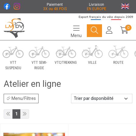
Paiement
Livraison
3X ou 4X FOIS
EN EUROPE
Expert français du vélo depuis 2009
0
Menu
Le Marché du Vélo Votre distributeurs de vélo
VTT
VTT SEMI-
VTC/TREKKING
VILLE
ROUTE
SUSPENDU
RIGIDE
Atelier en ligne
Menu/Filtres
1